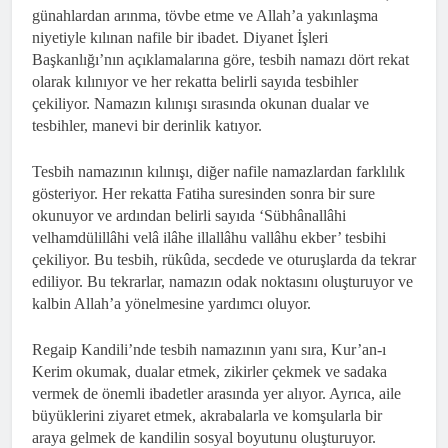
günahlardan arınma, tövbe etme ve Allah’a yakınlaşma
niyetiyle kılınan nafile bir ibadet. Diyanet İşleri
Başkanlığı’nın açıklamalarına göre, tesbih namazı dört rekat
olarak kılınıyor ve her rekatta belirli sayıda tesbihler
çekiliyor. Namazın kılınışı sırasında okunan dualar ve
tesbihler, manevi bir derinlik katıyor.
Tesbih namazının kılınışı, diğer nafile namazlardan farklılık
gösteriyor. Her rekatta Fatiha suresinden sonra bir sure
okunuyor ve ardından belirli sayıda ‘Sübhânallâhi
velhamdülillâhi velâ ilâhe illallâhu vallâhu ekber’ tesbihi
çekiliyor. Bu tesbih, rükûda, secdede ve oturuşlarda da tekrar
ediliyor. Bu tekrarlar, namazın odak noktasını oluşturuyor ve
kalbin Allah’a yönelmesine yardımcı oluyor.
Regaip Kandili’nde tesbih namazının yanı sıra, Kur’an-ı
Kerim okumak, dualar etmek, zikirler çekmek ve sadaka
vermek de önemli ibadetler arasında yer alıyor. Ayrıca, aile
büyüklerini ziyaret etmek, akrabalarla ve komşularla bir
araya gelmek de kandilin sosyal boyutunu oluşturuyor.