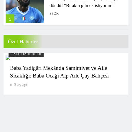
döndü! “Bırakın gitmek istiyorum”
SPOR
5
Özel Haberler
Fenerbahçe resmen açıkladı! O isim
takıma geri döndü
ÖZEL HABERLER
SPOR
6
Baba Yadigârı Mekânda Samimiyet ve Aile
Sıcaklığı: Baba Ocağı Alp Aile Çay Bahçesi
3 ay ago
Trabzon’a bir dünya yıldızı daha! Salah
telefonla aradı, ikna etti: Anlaşma
sağlandı
SPOR
7
Milli para golfçü Mehmet Kazan,