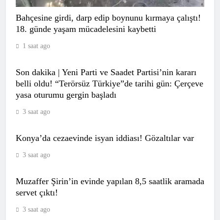
Bahçesine girdi, darp edip boynunu kırmaya çalıştı!
18. günde yaşam mücadelesini kaybetti
1 saat ago
Son dakika | Yeni Parti ve Saadet Partisi’nin kararı
Trabzon’a bir dünya yıldızı daha! Salah
belli oldu! “Terörsüz Türkiye”de tarihi gün: Çerçeve
telefonla aradı, ikna etti: Anlaşma
yasa oturumu gergin başladı
sağlandı
SPOR
7
3 saat ago
Konya’da cezaevinde isyan iddiası! Gözaltılar var
Milli para golfçü Mehmet Kazan,
3 saat ago
Almanya’da şampiyon oldu
SPOR
Muzaffer Şirin’in evinde yapılan 8,5 saatlik aramada
8
servet çıktı!
3 saat ago