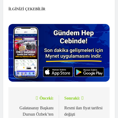
İLGİNİZİ ÇEKEBİLİR
Önceki:
Sonraki:
Yazı
gezinmesi
Galatasaray Başkanı
Resmi ilan fiyat tarifesi
Dursun Özbek’ten
değişti