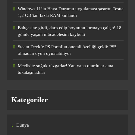
transferinde kötü haber!
Windows 11’in Hava Durumu uygulaması şaşırttı: Testte
SPOR
1,2 GB’tan fazla RAM kullandı
1
Bahçesine girdi, darp edip boynunu kırmaya çalıştı! 18.
günde yaşam mücadelesini kaybetti
Fenerbahçe’de Ederson ve Musaba,
Steam Deck’e PS Portal’ın önemli özelliği geldi: PS5
Sturm Graz maçında görev alamayacak
olmadan oyun oynatabiliyor
SPOR
2
Meclis’te soğuk rüzgarlar! Yan yana oturdular ama
tokalaşmadılar
Bugün hangi maçlar var? 10 Ağustos
Pazartesi 2026 günün maç programı,
Kategoriler
saatleri ve kanalları
SPOR
3
Dünya
Galatasaray’a Kevin De Bruyne teklifi!