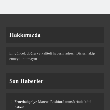
Almanya’da şampiyon oldu
SPOR
8
Hakkımızda
Fenerbahçe’ye Cengiz Ünder
piyangosu! Fransız devi istiyor
SPOR
9
En güncel, doğru ve kaliteli haberin adresi. Bizleri takip
etmeyi unutmayın
Amedspor’dan transfer! Fenerbahçe’nin
yıldızı bitti bitecek
Son Haberler
SPOR
10
Fenerbahçe’ye Marcus Rashford transferinde kötü
Fenerbahçe’ye Marcus Rashford
haber!