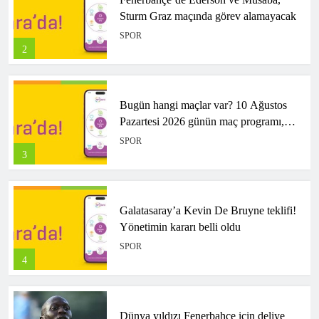
Sturm Graz maçında görev alamayacak
SPOR
2
Bugün hangi maçlar var? 10 Ağustos
Pazartesi 2026 günün maç programı,
saatleri ve kanalları
SPOR
3
Galatasaray’a Kevin De Bruyne teklifi!
Yönetimin kararı belli oldu
SPOR
4
Dünya yıldızı Fenerbahçe için deliye