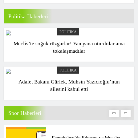
Fenerbahçe’ye Cengiz Ünder
piyangosu! Fransız devi istiyor
Politika Haberleri
SPOR
9
POLITIKA
Meclis’te soğuk rüzgarlar! Yan yana oturdular ama
Amedspor’dan transfer! Fenerbahçe’nin
tokalaşmadılar
yıldızı bitti bitecek
SPOR
10
POLITIKA
Adalet Bakanı Gürlek, Muhsin Yazıcıoğlu’nun
ailesini kabul etti
Fenerbahçe’ye Marcus Rashford
transferinde kötü haber!
SPOR
Spor Haberleri
1
Fenerbahçe’de Ederson ve Musaba,