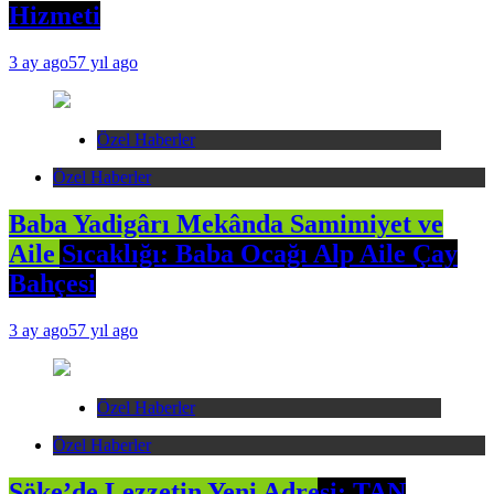
Hizmeti
3 ay ago
57 yıl ago
Özel Haberler
Özel Haberler
Baba Yadigârı Mekânda Samimiyet ve
Aile Sıcaklığı: Baba Ocağı Alp Aile Çay
Bahçesi
3 ay ago
57 yıl ago
Özel Haberler
Özel Haberler
Söke’de Lezzetin Yeni Adresi: TAN