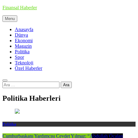
Skip
Finansal Haberler
to
content
Menu
Haberin doğru adresi
Anasayfa
Dünya
Ekonomi
Magazin
Politika
Spor
Teknoloji
Özel Haberler
Arama:
Politika Haberleri
Politika
Cumhurbaşkanı Yardımcısı Cevdet Yılmaz: “Abdullah Öcalan