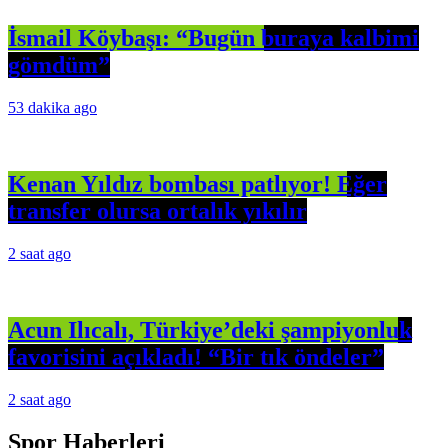
İsmail Köybaşı: “Bugün buraya kalbimi
gömdüm”
53 dakika ago
Kenan Yıldız bombası patlıyor! Eğer
transfer olursa ortalık yıkılır
2 saat ago
Acun Ilıcalı, Türkiye’deki şampiyonluk
favorisini açıkladı! “Bir tık öndeler”
2 saat ago
Spor Haberleri