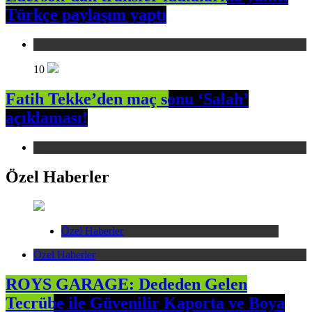
Türkçe paylaşım yaptı
Spor
10
Fatih Tekke’den maç sonu ‘Salah’
açıklaması!
Spor
Özel Haberler
Özel Haberler
Özel Haberler
ROYS GARAGE: Dededen Gelen
Tecrübe ile Güvenilir Kaporta ve Boya