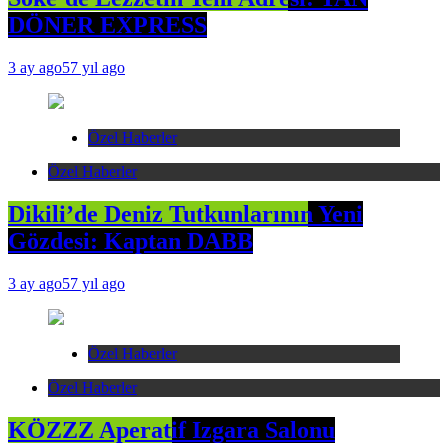
DÖNER EXPRESS
3 ay ago
57 yıl ago
Özel Haberler
Özel Haberler
Dikili’de Deniz Tutkunlarının Yeni
Gözdesi: Kaptan DABB
3 ay ago
57 yıl ago
Özel Haberler
Özel Haberler
KÖZZZ Aperatif Izgara Salonu