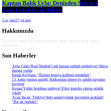
Kaptan Balık Urla: Denizden Sofraya
Taze Lezzetlerin Adresi
3 ay ago
57 yıl ago
Hakkımızda
En güncel, doğru ve kaliteli haberin adresi. Bizleri takip etmeyi
unutmayın
Son Haberler
Arda Güler Real Madrid’i tek başına sırtladı götürüyor! Maça
damga vurdu
İsmail Köybaşı: “Bugün buraya kalbimi gömdüm”
13. katta yangın paniği: Balkondan düşen ev sahibi hayatını
kaybetti
Kenan Yıldız bombası patlıyor! Eğer transfer olursa ortalık
yıkılır
Acun Ilıcalı, Türkiye’deki şampiyonluk favorisini açıkladı!
“Bir tık öndeler”