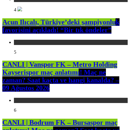
4
Acun Ilıcalı, Türkiye’deki şampiyonluk
favorisini açıkladı! “Bir tık öndeler”
Spor
5
CANLI | Vanspor FK – Metro Holding
Kayserispor maç anlatımı! Maç ne
zaman? Saat kaçta ve hangi kanalda? –
09 Ağustos 2026
Spor
6
CANLI | Bodrum FK – Bursaspor maç