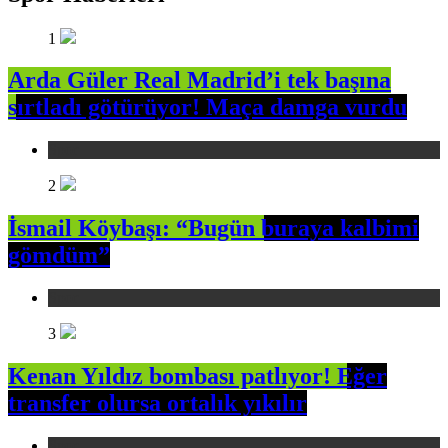
1
Arda Güler Real Madrid’i tek başına
sırtladı götürüyor! Maça damga vurdu
Spor
2
İsmail Köybaşı: “Bugün buraya kalbimi
gömdüm”
Spor
3
Kenan Yıldız bombası patlıyor! Eğer
transfer olursa ortalık yıkılır
Spor