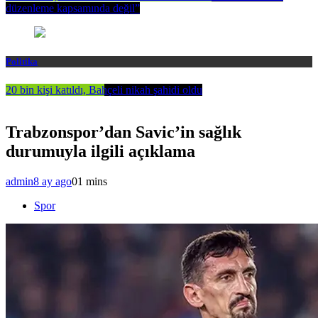
düzenleme kapsamında değil”
Politika
20 bin kişi katıldı, Bahçeli nikah şahidi oldu
Trabzonspor’dan Savic’in sağlık
durumuyla ilgili açıklama
admin
8 ay ago
0
1 mins
Spor