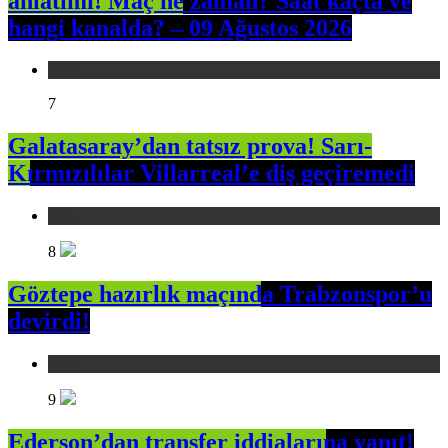
anlatımı! Maç ne zaman? Saat kaçta ve
hangi kanalda? – 09 Ağustos 2026
Spor
7
Galatasaray’dan tatsız prova! Sarı-
Kırmızılılar Villarreal’e diş geçiremedi
Spor
8
Göztepe hazırlık maçında Trabzonspor’u
devirdi!
Spor
9
Ederson’dan transfer iddialarına yanıt!