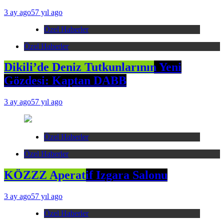
3 ay ago
57 yıl ago
Özel Haberler
Özel Haberler
Dikili’de Deniz Tutkunlarının Yeni
Gözdesi: Kaptan DABB
3 ay ago
57 yıl ago
Özel Haberler
Özel Haberler
KÖZZZ Aperatif Izgara Salonu
3 ay ago
57 yıl ago
Özel Haberler