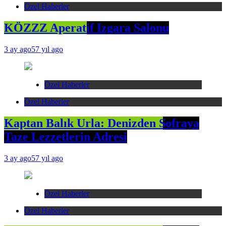
Özel Haberler
KÖZZZ Aperatif Izgara Salonu
3 ay ago
57 yıl ago
Özel Haberler
Özel Haberler
Kaptan Balık Urla: Denizden Sofraya
Taze Lezzetlerin Adresi
3 ay ago
57 yıl ago
Özel Haberler
Özel Haberler