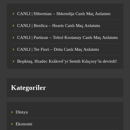
1
CANLI | Hibernian – Shkendija Canlı Maç Anlatımı
CANLI | Benfica – Hearts Canlı Maç
CANLI | Benfica – Hearts Canlı Maç Anlatımı
Anlatımı
CANLI | Partizan – Tobol Kostanay Canlı Maç Anlatımı
SPOR
2
CANLI | Tre Fiori – Drita Canlı Maç Anlatımı
Beşiktaş, Hradec Králové’yi Semih Kılıçsoy’la devirdi!
CANLI | Partizan – Tobol Kostanay
Canlı Maç Anlatımı
SPOR
Kategoriler
3
CANLI | Tre Fiori – Drita Canlı Maç
Dünya
Anlatımı
Ekonomi
SPOR