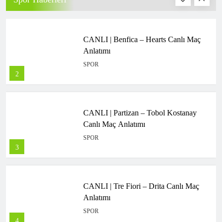
2
CANLI | Partizan – Tobol Kostanay
Canlı Maç Anlatımı
SPOR
3
CANLI | Tre Fiori – Drita Canlı Maç
Anlatımı
SPOR
4
Beşiktaş, Hradec Králové’yi Semih
Kılıçsoy’la devirdi!
SPOR