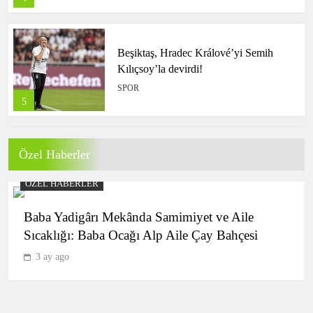
5
Beşiktaş’ın kalesinde Alexander Nübel
fırtınası! 13’te 13
SPOR
6
Özel Haberler
Galatasaray’dan 8 sosyal medya hesabı
için suç duyurusu
ÖZEL HABERLER
SPOR
ile
Söke’de Lezzetin Yeni Adresi: TAN DÖN
7
çesi
EXPRESS
3 ay ago
CANLI | Borac – Maxline Vitebsk
Canlı Maç Anlatımı
SPOR