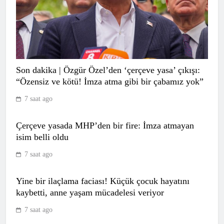
Galatasaray’dan 8 sosyal medya hesabı
için suç duyurusu
Son dakika | Özgür Özel’den ‘çerçeve yasa’ çıkışı:
SPOR
“Özensiz ve kötü! İmza atma gibi bir çabamız yok”
7
7 saat ago
Çerçeve yasada MHP’den bir fire: İmza atmayan
CANLI | Borac – Maxline Vitebsk
isim belli oldu
Canlı Maç Anlatımı
SPOR
7 saat ago
8
Yine bir ilaçlama faciası! Küçük çocuk hayatını
kaybetti, anne yaşam mücadelesi veriyor
CANLI | Braga – Dinamo Minsk Canlı
7 saat ago
Maç Anlatımı