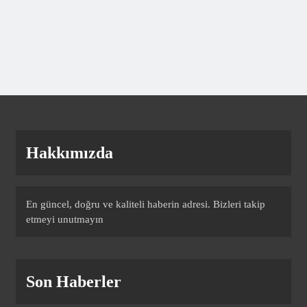
8
CANLI | Braga – Dinamo Minsk Canlı
Maç Anlatımı
SPOR
9
Hakkımızda
CANLI | Rijeka – Ilves Canlı Maç
Anlatımı
SPOR
En güncel, doğru ve kaliteli haberin adresi. Bizleri takip
10
etmeyi unutmayın
CANLI | Hibernian – Shkendija Canlı
Son Haberler
Maç Anlatımı
SPOR