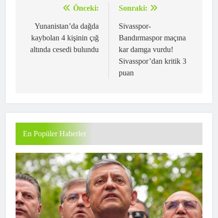
Önceki:
Sonraki:
Yazı
gezinmesi
Yunanistan’da dağda
Sivasspor-
kaybolan 4 kişinin çığ
Bandırmaspor maçına
altında cesedi bulundu
kar damga vurdu!
Sivasspor’dan kritik 3
puan
En Popüler Haberler