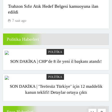
SPOR
9
Trabzon Sıfır Atık Hedef Belgesi kamuoyuna ilan
edildi
7 saat ago
CANLI | Rijeka – Ilves Canlı Maç
Anlatımı
SPOR
Politika Haberleri
10
POLITIKA
SON DAKİKA | CHP’de 8 ile yeni il başkanı atandı!
CANLI | Hibernian – Shkendija Canlı
Maç Anlatımı
SPOR
POLITIKA
1
SON DAKİKA | ‘Terörsüz Türkiye’ için 12 maddelik
kanun teklifi! Detaylar ortaya çıktı
CANLI | Benfica – Hearts Canlı Maç
Anlatımı
Spor Haberleri
SPOR