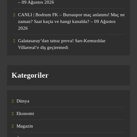
– 09 Ağustos 2026
CANLI | Bodrum FK – Bursaspor maç
CANLI | Bodrum FK – Bursaspor maç anlatımı! Maç ne
anlatımı! Maç ne zaman? Saat kaçta ve
zaman? Saat kaçta ve hangi kanalda? – 09 Ağustos
hangi kanalda? – 09 Ağustos 2026
SPOR
2026
2
Galatasaray’dan tatsız prova! Sarı-Kırmızılılar
Villarreal’e diş geçiremedi
Galatasaray’dan tatsız prova! Sarı-
Kırmızılılar Villarreal’e diş geçiremedi
SPOR
Kategoriler
3
Göztepe hazırlık maçında
Dünya
Trabzonspor’u devirdi!
Ekonomi
SPOR
4
Magazin