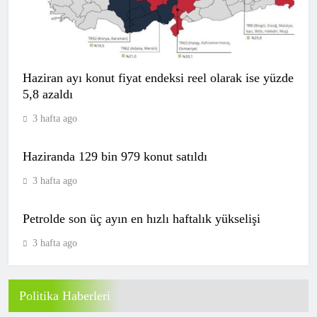
(Özet) Göztepe – Trabzonspor Maçı
Özeti ve Tüm Önemli Anları
SPOR
Haziran ayı konut fiyat endeksi reel olarak ise yüzde
7
5,8 azaldı
3 hafta ago
Galatasaray’dan olaylı hazırlık maçı!
Haziranda 129 bin 979 konut satıldı
Okan Buruk maç başında oyundan atıldı
SPOR
3 hafta ago
8
Petrolde son üç ayın en hızlı haftalık yükselişi
3 hafta ago
CANLI | Göztepe – Trabzonspor Canlı
Maç Anlatımı
SPOR
9
Politika Haberleri