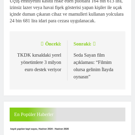
Uçuş emniyetini kasıtlı riske eden pilotlara 164 bin 613 lira,
izinsiz lazer veya havai fişek gösterisi yapan kişiler ile uçak
içinde duman çıkaran cihaz ve mamulleri kullanan yolculara
24 bin 681 lira idari para cezası uygulanacak.
Önceki:
Sonraki:
Yazı
gezinmesi
TKDK kırsaldaki yerel
Seda Sayan film
yönetimlere 3 milyon
açıklaması: “Filmim
euro destek veriyor
olursa gelinim İlayda
oynasın”
En Popüler Haberler