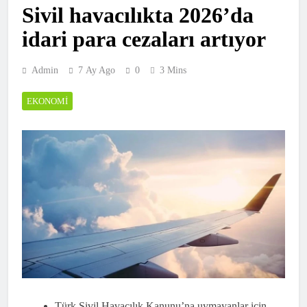
Sivil havacılıkta 2026’da
idari para cezaları artıyor
Admin
7 Ay Ago
0
3 Mins
EKONOMI
Türk Sivil Havacılık Kanunu’na uymayanlar için