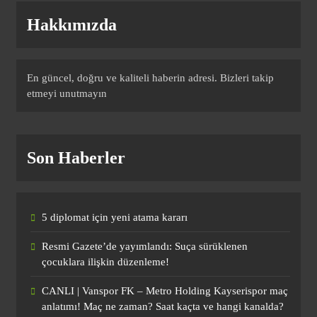
Hakkımızda
CANLI | Göztepe – Trabzonspor Canlı
Maç Anlatımı
SPOR
9
En güncel, doğru ve kaliteli haberin adresi. Bizleri takip
etmeyi unutmayın
Galatasaray sol bek transferini açıkladı!
3 yıllık imza…
Son Haberler
SPOR
10
5 diplomat için yeni atama kararı
CANLI | Vanspor FK – Metro Holding
Resmi Gazete’de yayımlandı: Suça sürüklenen
Kayserispor maç anlatımı! Maç ne
çocuklara ilişkin düzenleme!
zaman? Saat kaçta ve hangi kanalda? –
SPOR
09 Ağustos 2026
1
CANLI | Vanspor FK – Metro Holding Kayserispor maç
anlatımı! Maç ne zaman? Saat kaçta ve hangi kanalda?