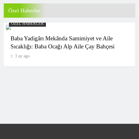
Özel Haberler
Fatih Tekke’den maç sonu ‘Salah’
açıklaması!
ÖZEL HABERLER
SPOR
6
Baba Yadigârı Mekânda Samimiyet ve Aile
Sıcaklığı: Baba Ocağı Alp Aile Çay Bahçesi
3 ay ago
(Özet) Göztepe – Trabzonspor Maçı
Özeti ve Tüm Önemli Anları
SPOR
7
Galatasaray’dan olaylı hazırlık maçı!
Okan Buruk maç başında oyundan atıldı
SPOR
8