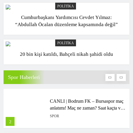
POLITIKA
Galatasaray sol bek transferini açıkladı!
Cumhurbaşkanı Yardımcısı Cevdet Yılmaz:
3 yıllık imza…
“Abdullah Öcalan düzenleme kapsamında değil”
SPOR
10
POLITIKA
20 bin kişi katıldı, Bahçeli nikah şahidi oldu
CANLI | Vanspor FK – Metro Holding
Kayserispor maç anlatımı! Maç ne
zaman? Saat kaçta ve hangi kanalda? –
SPOR
Spor Haberleri
09 Ağustos 2026
1
CANLI | Bodrum FK – Bursaspor maç
anlatımı! Maç ne zaman? Saat kaçta ve
hangi kanalda? – 09 Ağustos 2026
SPOR
2