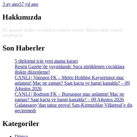
3 ay ago
57 yıl ago
Hakkımızda
En güncel, doğru ve kaliteli haberin adresi. Bizleri takip etmeyi
unutmayın
Son Haberler
5 diplomat için yeni atama kararı
Resmi Gazete’de yayımlandı: Suça sürüklenen çocuklara
ilişkin düzenleme!
CANLI | Vanspor FK – Metro Holding Kayserispor maç
anlatımı! Maç ne zaman? Saat kaçta ve hangi kanalda? – 09
Ağustos 2026
CANLI | Bodrum FK – Bursaspor maç anlatımı! Maç ne
zaman? Saat kaçta ve hangi kanalda? – 09 Ağustos 2026
Galatasaray’dan tatsız prova! Sarı-Kırmızılılar Villarreal’e diş
geçiremedi
Kategoriler
Dünya