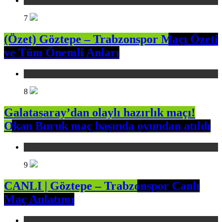
Spor
7
(Özet) Göztepe – Trabzonspor Maçı Özeti
ve Tüm Önemli Anları
Spor
8
Galatasaray’dan olaylı hazırlık maçı!
Okan Buruk maç başında oyundan atıldı
Spor
9
CANLI | Göztepe – Trabzonspor Canlı
Maç Anlatımı
Spor