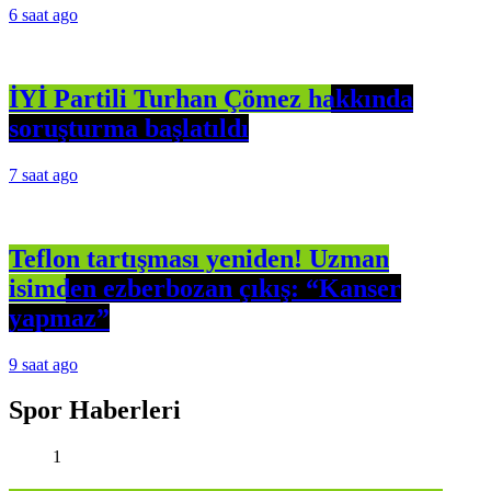
6 saat ago
İYİ Partili Turhan Çömez hakkında
soruşturma başlatıldı
7 saat ago
Teflon tartışması yeniden! Uzman
isimden ezberbozan çıkış: “Kanser
yapmaz”
9 saat ago
Spor Haberleri
1