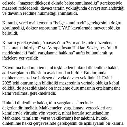
celsede, “mazeret dilekçesi ekinde belge sunulmadığı” gerekçesiyle
mazereti reddederek, davacı tarafın yokluğunda davayı sonlandırdığı
ve davanın reddine hükmettiği anımsatıldı.
Kararda, yerel mahkemenin “belge sunulmadı” gerekçesinin doğru
görülmediği, doktor raporunun UYAP kayıtlarında mevcut olduğu
belirtildi.
Kararın gerekçesinde, Anayasa’nın 36. maddesinde düzenlenen
“hak arama hürriyeti” ve Avrupa İnsan Hakları Sözleşmesi’nin 6.
maddesindeki “adil yargılanma hakkına” atıfta bulunularak, şu
ifadelere yer verildi:
“Savunma hakkının temelini teşkil eden hukuki dinlenilme hakkı,
adil yargılanma ilkesinin ayaklarından biridir. Bu durumda
mahkemece, asıl ve birleşen davada davacı vekilinin 11 Eylül
2025’teki oturum için bildirdiği mazeretinin yerinde olduğu kabul
edildiği de gözetildiğinde ön inceleme duruşmasının ertelenmesine
karar verilmesi gerekmektedir.
Hukuki dinlenilme hakkı, tüm yargılama sürecinde
değerlendirilmelidir. Mahkemeler, yargılamayı verecekleri ara
kararlarıyla yürütüp yön vererek, nihai kararla sonuçlandırır.
Mahkeme, tarafların (varsa vekillerinin) her talebini, hukuki
dinlenilme hakkı çerçevesinde gerekçesini de açıklayarak bir kararla