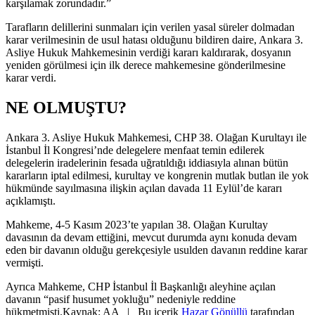
karşılamak zorundadır.”
Tarafların delillerini sunmaları için verilen yasal süreler dolmadan
karar verilmesinin de usul hatası olduğunu bildiren daire, Ankara 3.
Asliye Hukuk Mahkemesinin verdiği kararı kaldırarak, dosyanın
yeniden görülmesi için ilk derece mahkemesine gönderilmesine
karar verdi.
NE OLMUŞTU?
Ankara 3. Asliye Hukuk Mahkemesi, CHP 38. Olağan Kurultayı ile
İstanbul İl Kongresi’nde delegelere menfaat temin edilerek
delegelerin iradelerinin fesada uğratıldığı iddiasıyla alınan bütün
kararların iptal edilmesi, kurultay ve kongrenin mutlak butlan ile yok
hükmünde sayılmasına ilişkin açılan davada 11 Eylül’de kararı
açıklamıştı.
Mahkeme, 4-5 Kasım 2023’te yapılan 38. Olağan Kurultay
davasının da devam ettiğini, mevcut durumda aynı konuda devam
eden bir davanın olduğu gerekçesiyle usulden davanın reddine karar
vermişti.
Ayrıca Mahkeme, CHP İstanbul İl Başkanlığı aleyhine açılan
davanın “pasif husumet yokluğu” nedeniyle reddine
hükmetmişti.
Kaynak: AA | Bu içerik
Hazar Gönüllü
tarafından