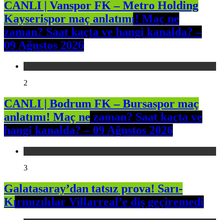
CANLI | Vanspor FK – Metro Holding
Kayserispor maç anlatımı! Maç ne
zaman? Saat kaçta ve hangi kanalda? –
09 Ağustos 2026
Spor
2
CANLI | Bodrum FK – Bursaspor maç
anlatımı! Maç ne zaman? Saat kaçta ve
hangi kanalda? – 09 Ağustos 2026
Spor
3
Galatasaray’dan tatsız prova! Sarı-
Kırmızılılar Villarreal’e diş geçiremedi