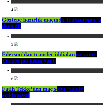
Spor
4
Göztepe hazırlık maçında Trabzonspor’u
devirdi!
Spor
5
Ederson’dan transfer iddialarına yanıt!
Türkçe paylaşım yaptı
Spor
6
Fatih Tekke’den maç sonu ‘Salah’
açıklaması!