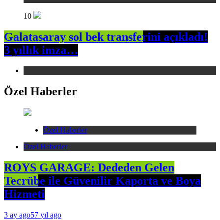
10
Galatasaray sol bek transferini açıkladı!
3 yıllık imza…
Spor
Özel Haberler
Özel Haberler
Özel Haberler
ROYS GARAGE: Dededen Gelen
Tecrübe ile Güvenilir Kaporta ve Boya
Hizmeti
3 ay ago
57 yıl ago