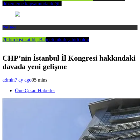
düzenleme kapsamında değil”
Politika
20 bin kişi katıldı, Bahçeli nikah şahidi oldu
CHP’nin İstanbul İl Kongresi hakkındaki
davada yeni gelişme
admin
7 ay ago
0
5 mins
Öne Çıkan Haberler