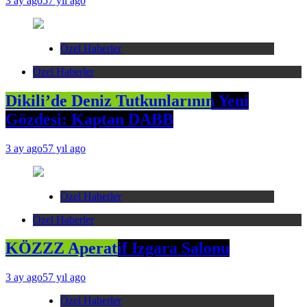
3 ay ago
57 yıl ago
Özel Haberler
Özel Haberler
Dikili’de Deniz Tutkunlarının Yeni
Gözdesi: Kaptan DABB
3 ay ago
57 yıl ago
Özel Haberler
Özel Haberler
KÖZZZ Aperatif Izgara Salonu
3 ay ago
57 yıl ago
Özel Haberler