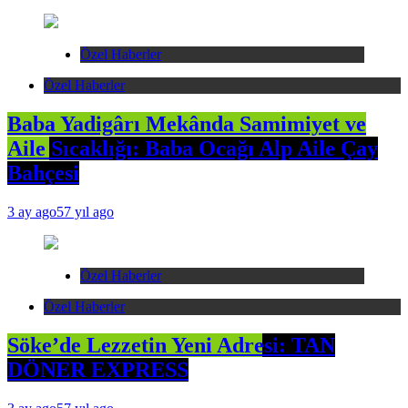
Özel Haberler
Özel Haberler
Baba Yadigârı Mekânda Samimiyet ve
Aile Sıcaklığı: Baba Ocağı Alp Aile Çay
Bahçesi
3 ay ago
57 yıl ago
Özel Haberler
Özel Haberler
Söke’de Lezzetin Yeni Adresi: TAN
DÖNER EXPRESS