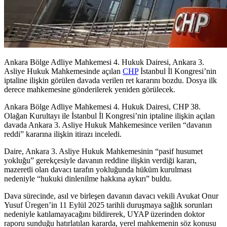
Ankara Bölge Adliye Mahkemesi 4. Hukuk Dairesi, Ankara 3.
Asliye Hukuk Mahkemesinde açılan
CHP
İstanbul İl Kongresi’nin
iptaline ilişkin görülen davada verilen ret kararını bozdu. Dosya ilk
derece mahkemesine gönderilerek yeniden görülecek.
Ankara Bölge Adliye Mahkemesi 4. Hukuk Dairesi, CHP 38.
Olağan Kurultayı ile İstanbul İl Kongresi’nin iptaline ilişkin açılan
davada Ankara 3. Asliye Hukuk Mahkemesince verilen “davanın
reddi” kararına ilişkin itirazı inceledi.
Daire, Ankara 3. Asliye Hukuk Mahkemesinin “pasif husumet
yokluğu” gerekçesiyle davanın reddine ilişkin verdiği kararı,
mazeretli olan davacı tarafın yokluğunda hüküm kurulması
nedeniyle “hukuki dinlenilme hakkına aykırı” buldu.
Dava sürecinde, asıl ve birleşen davanın davacı vekili Avukat Onur
Yusuf Üregen’in 11 Eylül 2025 tarihli duruşmaya sağlık sorunları
nedeniyle katılamayacağını bildirerek, UYAP üzerinden doktor
raporu sunduğu hatırlatılan kararda, yerel mahkemenin söz konusu