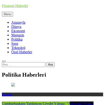
Skip
Finansal Haberler
to
content
Menu
Haberin doğru adresi
Anasayfa
Dünya
Ekonomi
Magazin
Politika
Spor
Teknoloji
Özel Haberler
Arama:
Politika Haberleri
Politika
Cumhurbaşkanı Yardımcısı Cevdet Yılmaz: “Abdullah Öcalan