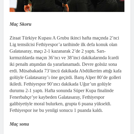
Maç Skoru
Ziraat Türkiye Kupası A Grubu ikinci hafta maçında 2’nci
Lig temsilcisi Fethiyespor’a tarihinde ilk defa konuk olan
Galatasaray, maçı 2-1 kazanarak 2’de 2 yaptı. Sarı-
kırmızılılarda maçın 36’ncı ve 38’inci dakikalarında Icardi
iki penaltı atışından da yararlanamadı. Devre golsüz sona
erdi. Müsabakada 73’üncü dakikada Abdülkerim attığı kafa
golüyle Galatasaray’ı öne geçirdi. Barış Alper 80’de golleri
ikiledi. Fethiyespor 90’ıncı dakikada Uğur’un golüyle
durumu 2-1 yaptı. Hafta sonunda Süper Kupa finalinde
Fenerbahçe’ye kaybeden Galatasaray, Fethiyespor
galibiyetiyle moral bulurken, grupta 6 puana yükseldi.
Fethiyespor ise bu yenilgi sonucu 1 puanda kaldı.
Maç sonu