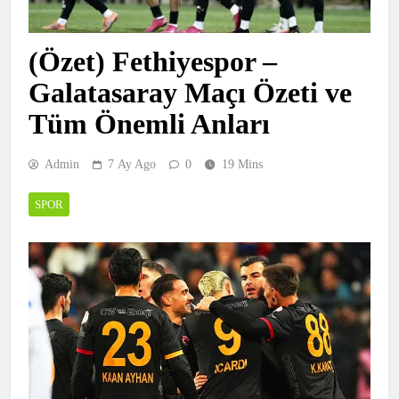
(Özet) Fethiyespor –
Galatasaray Maçı Özeti ve
Tüm Önemli Anları
Admin
7 Ay Ago
0
19 Mins
SPOR