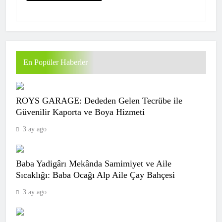
En Popüler Haberler
Kasımpaşa, Muhammed Emin Bektaş
ROYS GARAGE: Dededen Gelen Tecrübe ile
transferini açıkladı
Güvenilir Kaporta ve Boya Hizmeti
SPOR
3 ay ago
7
Baba Yadigârı Mekânda Samimiyet ve Aile
Bu karara şaştı kaldı! İsmail Kartal’dan
Sıcaklığı: Baba Ocağı Alp Aile Çay Bahçesi
talimat: Yıldız isme kapıyı gösterdi
3 ay ago
SPOR
8