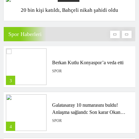
20 bin kişi katıldı, Bahçeli nikah şahidi oldu
Galatasaray sol bek transferini açıkladı!
3 yıllık imza…
SPOR
Spor Haberleri
2
Berkan Kutlu Konyaspor’a veda etti
SPOR
3
Galatasaray 10 numarasını buldu!
Anlaşma sağlandı: Son karar Okan
Buruk’un
SPOR
4