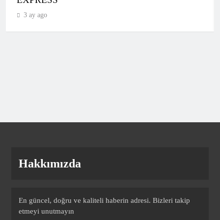
3 ay ago
Bu karara şaştı kaldı! İsmail Kartal’dan
talimat: Yıldız isme kapıyı gösterdi
SPOR
8
Samsunspor, Kasımpaşa’yı 2-1 mağlup
etti!
SPOR
9
Hakkımızda
Eren Derdiyok Galatasaray’a geri
döndü! İmzayı attı
SPOR
10
En güncel, doğru ve kaliteli haberin adresi. Bizleri takip
etmeyi unutmayın