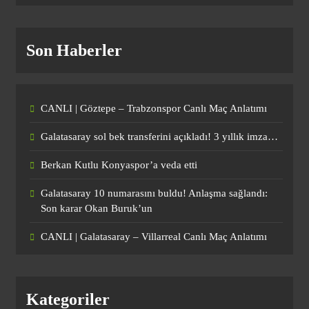
CANLI | Göztepe – Trabzonspor Canlı
Maç Anlatımı
Son Haberler
SPOR
1
CANLI | Göztepe – Trabzonspor Canlı Maç Anlatımı
Galatasaray sol bek transferini açıkladı!
Galatasaray sol bek transferini açıkladı! 3 yıllık imza…
3 yıllık imza…
SPOR
Berkan Kutlu Konyaspor’a veda etti
2
Galatasaray 10 numarasını buldu! Anlaşma sağlandı:
Son karar Okan Buruk’un
Berkan Kutlu Konyaspor’a veda etti
CANLI | Galatasaray – Villarreal Canlı Maç Anlatımı
SPOR
3
Kategoriler