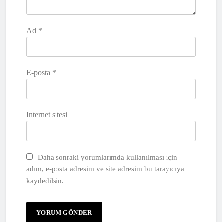
Ad
*
E-posta
*
İnternet sitesi
Daha sonraki yorumlarımda kullanılması için
adım, e-posta adresim ve site adresim bu tarayıcıya
kaydedilsin.