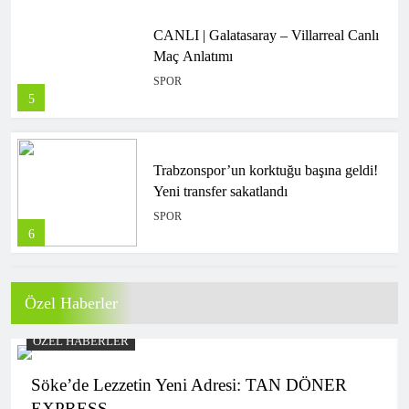
CANLI | Galatasaray – Villarreal Canlı
Maç Anlatımı
SPOR
5
Trabzonspor’un korktuğu başına geldi!
Yeni transfer sakatlandı
SPOR
6
Özel Haberler
Kasımpaşa, Muhammed Emin Bektaş
transferini açıkladı
ÖZEL HABERLER
SPOR
7
Söke’de Lezzetin Yeni Adresi: TAN DÖNER
EXPRESS