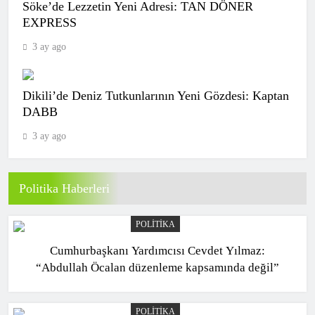
Söke’de Lezzetin Yeni Adresi: TAN DÖNER
EXPRESS
Samsunspor, Kasımpaşa’yı 2-1 mağlup
3 ay ago
etti!
SPOR
9
Dikili’de Deniz Tutkunlarının Yeni Gözdesi: Kaptan
DABB
3 ay ago
Eren Derdiyok Galatasaray’a geri
döndü! İmzayı attı
SPOR
10
Politika Haberleri
POLITIKA
CANLI | Göztepe – Trabzonspor Canlı
Cumhurbaşkanı Yardımcısı Cevdet Yılmaz:
Maç Anlatımı
“Abdullah Öcalan düzenleme kapsamında değil”
SPOR
1
POLITIKA