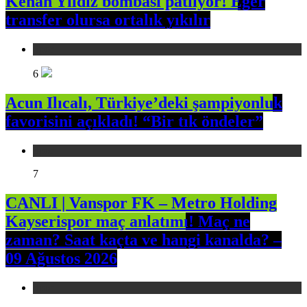
Kenan Yıldız bombası patlıyor! Eğer
transfer olursa ortalık yıkılır
Spor
6
Acun Ilıcalı, Türkiye’deki şampiyonluk
favorisini açıkladı! “Bir tık öndeler”
Spor
7
CANLI | Vanspor FK – Metro Holding
Kayserispor maç anlatımı! Maç ne
zaman? Saat kaçta ve hangi kanalda? –
09 Ağustos 2026
Spor