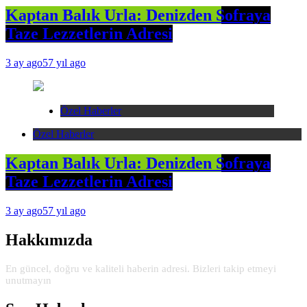
Kaptan Balık Urla: Denizden Sofraya
Taze Lezzetlerin Adresi
3 ay ago
57 yıl ago
Özel Haberler
Özel Haberler
Kaptan Balık Urla: Denizden Sofraya
Taze Lezzetlerin Adresi
3 ay ago
57 yıl ago
Hakkımızda
En güncel, doğru ve kaliteli haberin adresi. Bizleri takip etmeyi
unutmayın