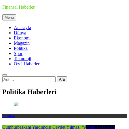
Skip
Finansal Haberler
to
content
Menu
Haberin doğru adresi
Anasayfa
Dünya
Ekonomi
Magazin
Politika
Spor
Teknoloji
Özel Haberler
Arama:
Politika Haberleri
Politika
Cumhurbaşkanı Yardımcısı Cevdet Yılmaz: “Abdullah Öcalan