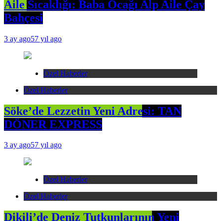
Aile Sıcaklığı: Baba Ocağı Alp Aile Çay
Bahçesi
3 ay ago
57 yıl ago
Özel Haberler
Özel Haberler
Söke’de Lezzetin Yeni Adresi: TAN
DÖNER EXPRESS
3 ay ago
57 yıl ago
Özel Haberler
Özel Haberler
Dikili’de Deniz Tutkunlarının Yeni