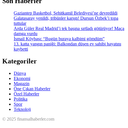
Son Haberler
Gaziantep Basketbol, Şehitkamil Belediyesi’ne devredildi
Galatasaray yenildi, tribünler karıştı! Dursun Özbek’i topa
tuttular
Arda Güler Real Madrid’i tek başına sırtladı götürüyor! Maça
damga vurdu
İsmail Köybaşı: “Bugün buraya kalbimi gömdüm”
13. katta yangın paniği: Balkondan düşen ev sahibi hayatını
kaybetti
Kategoriler
Dünya
Ekonomi
Magazin
Öne Çıkan Haberler
Özel Haberler
Politika
Spor
Teknoloji
© 2025 finansalhaberler.com