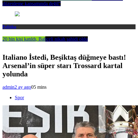
düzenleme kapsamında değil”
Politika
20 bin kişi katıldı, Bahçeli nikah şahidi oldu
Italiano İstedi, Beşiktaş düğmeye bastı!
Arsenal’in süper starı Trossard kartal
yolunda
admin
2 ay ago
0
5 mins
Spor