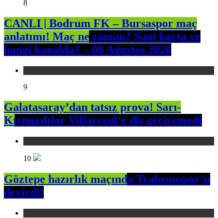
8
CANLI | Bodrum FK – Bursaspor maç
anlatımı! Maç ne zaman? Saat kaçta ve
hangi kanalda? – 09 Ağustos 2026
Spor
9
Galatasaray’dan tatsız prova! Sarı-
Kırmızılılar Villarreal’e diş geçiremedi
Spor
10
Göztepe hazırlık maçında Trabzonspor’u
devirdi!
Spor