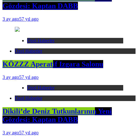
Gözdesi: Kaptan DABB
3 ay ago
57 yıl ago
Özel Haberler
Özel Haberler
KÖZZZ Aperatif Izgara Salonu
3 ay ago
57 yıl ago
Özel Haberler
Özel Haberler
Dikili’de Deniz Tutkunlarının Yeni
Gözdesi: Kaptan DABB
3 ay ago
57 yıl ago