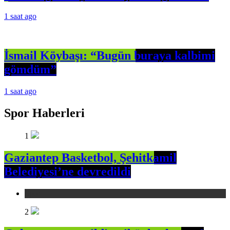
1 saat ago
İsmail Köybaşı: “Bugün buraya kalbimi
gömdüm”
1 saat ago
Spor Haberleri
1
Gaziantep Basketbol, Şehitkamil
Belediyesi’ne devredildi
Spor
2