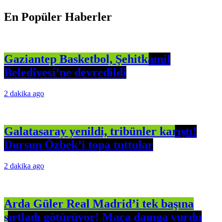
En Popüler Haberler
Gaziantep Basketbol, Şehitkamil
Belediyesi’ne devredildi
2 dakika ago
Galatasaray yenildi, tribünler karıştı!
Dursun Özbek’i topa tuttular
2 dakika ago
Arda Güler Real Madrid’i tek başına
sırtladı götürüyor! Maça damga vurdu