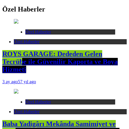
Özel Haberler
Özel Haberler
Özel Haberler
ROYS GARAGE: Dededen Gelen
Tecrübe ile Güvenilir Kaporta ve Boya
Hizmeti
3 ay ago
57 yıl ago
Özel Haberler
Özel Haberler
Baba Yadigârı Mekânda Samimiyet ve