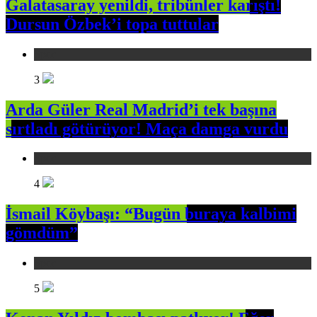
Galatasaray yenildi, tribünler karıştı!
Dursun Özbek’i topa tuttular
Spor
3
Arda Güler Real Madrid’i tek başına
sırtladı götürüyor! Maça damga vurdu
Spor
4
İsmail Köybaşı: “Bugün buraya kalbimi
gömdüm”
Spor
5