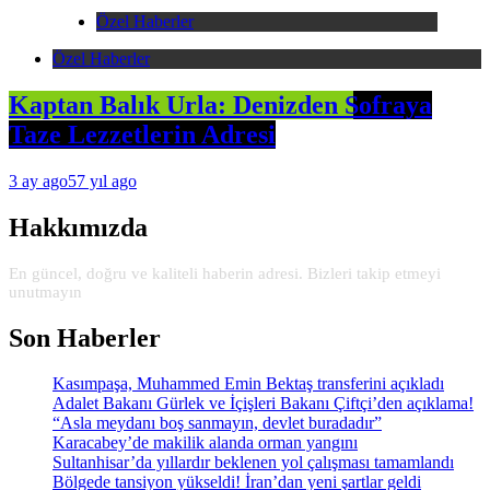
Özel Haberler
Özel Haberler
Kaptan Balık Urla: Denizden Sofraya
Taze Lezzetlerin Adresi
3 ay ago
57 yıl ago
Hakkımızda
En güncel, doğru ve kaliteli haberin adresi. Bizleri takip etmeyi
unutmayın
Son Haberler
Kasımpaşa, Muhammed Emin Bektaş transferini açıkladı
Adalet Bakanı Gürlek ve İçişleri Bakanı Çiftçi’den açıklama!
“Asla meydanı boş sanmayın, devlet buradadır”
Karacabey’de makilik alanda orman yangını
Sultanhisar’da yıllardır beklenen yol çalışması tamamlandı
Bölgede tansiyon yükseldi! İran’dan yeni şartlar geldi