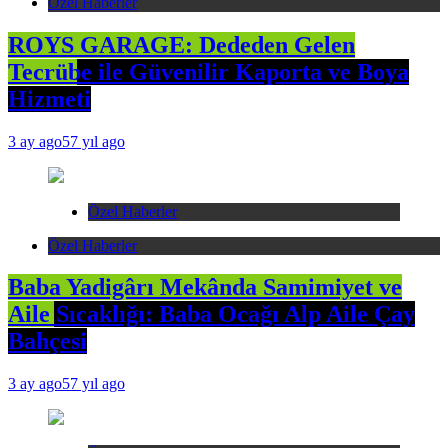
Özel Haberler
ROYS GARAGE: Dededen Gelen
Tecrübe ile Güvenilir Kaporta ve Boya
Hizmeti
3 ay ago
57 yıl ago
Özel Haberler
Özel Haberler
Baba Yadigârı Mekânda Samimiyet ve
Aile Sıcaklığı: Baba Ocağı Alp Aile Çay
Bahçesi
3 ay ago
57 yıl ago