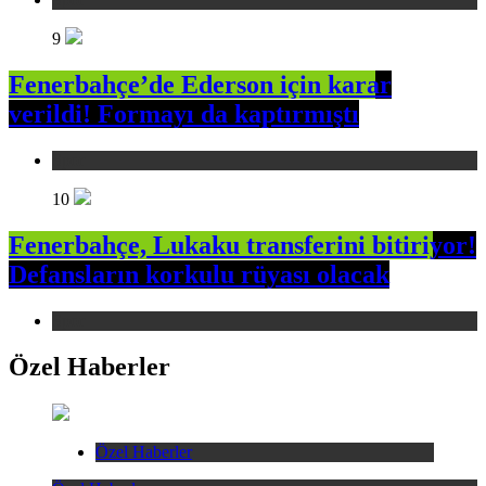
9
Fenerbahçe’de Ederson için karar
verildi! Formayı da kaptırmıştı
Spor
10
Fenerbahçe, Lukaku transferini bitiriyor!
Defansların korkulu rüyası olacak
Spor
Özel Haberler
Özel Haberler