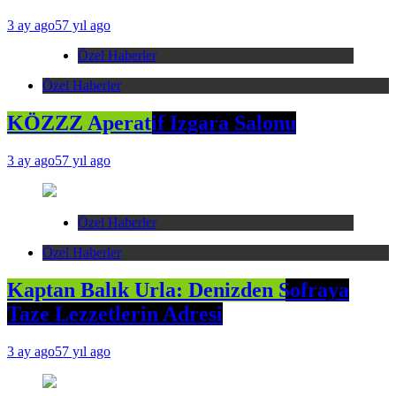
3 ay ago
57 yıl ago
Özel Haberler
Özel Haberler
KÖZZZ Aperatif Izgara Salonu
3 ay ago
57 yıl ago
Özel Haberler
Özel Haberler
Kaptan Balık Urla: Denizden Sofraya
Taze Lezzetlerin Adresi
3 ay ago
57 yıl ago