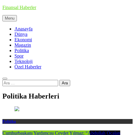
Skip
Finansal Haberler
to
content
Menu
Haberin doğru adresi
Anasayfa
Dünya
Ekonomi
Magazin
Politika
Spor
Teknoloji
Özel Haberler
Arama:
Politika Haberleri
Politika
Cumhurbaşkanı Yardımcısı Cevdet Yılmaz: “Abdullah Öcalan