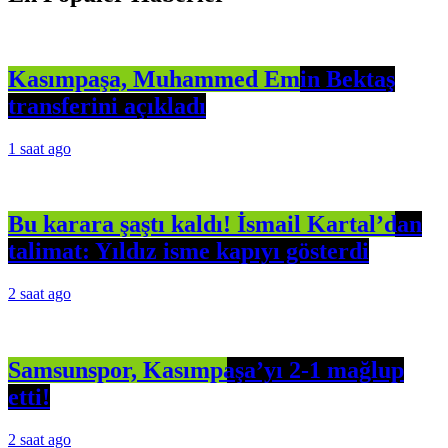
Kasımpaşa, Muhammed Emin Bektaş
transferini açıkladı
1 saat ago
Bu karara şaştı kaldı! İsmail Kartal’dan
talimat: Yıldız isme kapıyı gösterdi
2 saat ago
Samsunspor, Kasımpaşa’yı 2-1 mağlup
etti!
2 saat ago