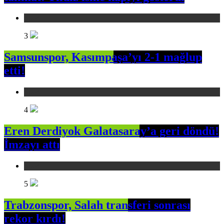
Spor
3
Samsunspor, Kasımpaşa’yı 2-1 mağlup
etti!
Spor
4
Eren Derdiyok Galatasaray’a geri döndü!
İmzayı attı
Spor
5
Trabzonspor, Salah transferi sonrası
rekor kırdı!