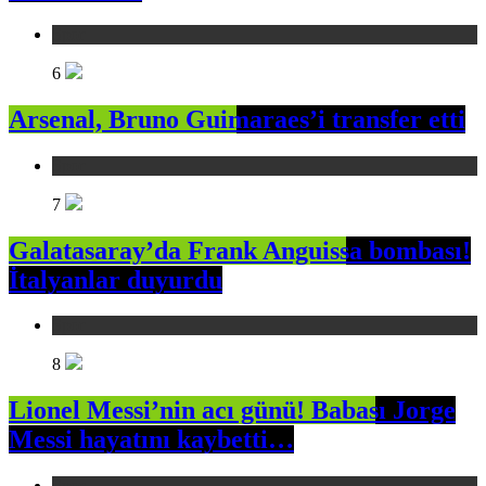
Spor
6
Arsenal, Bruno Guimaraes’i transfer etti
Spor
7
Galatasaray’da Frank Anguissa bombası!
İtalyanlar duyurdu
Spor
8
Lionel Messi’nin acı günü! Babası Jorge
Messi hayatını kaybetti…
Spor