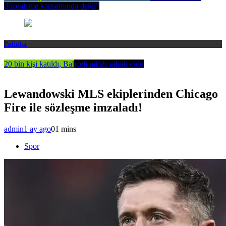
düzenleme kapsamında değil”
Politika
20 bin kişi katıldı, Bahçeli nikah şahidi oldu
Lewandowski MLS ekiplerinden Chicago
Fire ile sözleşme imzaladı!
admin
1 ay ago
0
1 mins
Spor