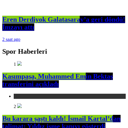
Eren Derdiyok Galatasaray’a geri döndü!
İmzayı attı
2 saat ago
Spor Haberleri
1
Kasımpaşa, Muhammed Emin Bektaş
transferini açıkladı
Spor
2
Bu karara şaştı kaldı! İsmail Kartal’dan
talimat: Yıldız isme kapıyı gösterdi