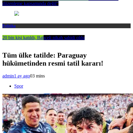
düzenleme kapsamında değil”
Politika
20 bin kişi katıldı, Bahçeli nikah şahidi oldu
Tüm ülke tatilde: Paraguay
hükümetinden resmi tatil kararı!
admin
1 ay ago
0
3 mins
Spor