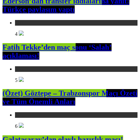
Ederson’dan transfer iddialarına yanıt!
Türkçe paylaşım yaptı
Spor
4
Fatih Tekke’den maç sonu ‘Salah’
açıklaması!
Spor
5
(Özet) Göztepe – Trabzonspor Maçı Özeti
ve Tüm Önemli Anları
Spor
6
Galatasaray’dan olaylı hazırlık maçı!