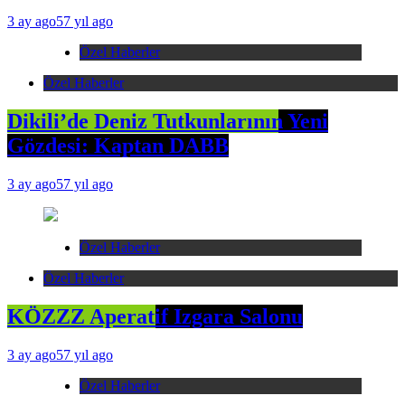
3 ay ago
57 yıl ago
Özel Haberler
Özel Haberler
Dikili’de Deniz Tutkunlarının Yeni
Gözdesi: Kaptan DABB
3 ay ago
57 yıl ago
Özel Haberler
Özel Haberler
KÖZZZ Aperatif Izgara Salonu
3 ay ago
57 yıl ago
Özel Haberler