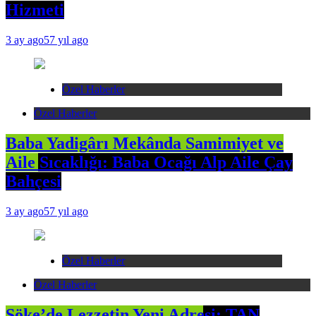
Hizmeti
3 ay ago
57 yıl ago
Özel Haberler
Özel Haberler
Baba Yadigârı Mekânda Samimiyet ve
Aile Sıcaklığı: Baba Ocağı Alp Aile Çay
Bahçesi
3 ay ago
57 yıl ago
Özel Haberler
Özel Haberler
Söke’de Lezzetin Yeni Adresi: TAN