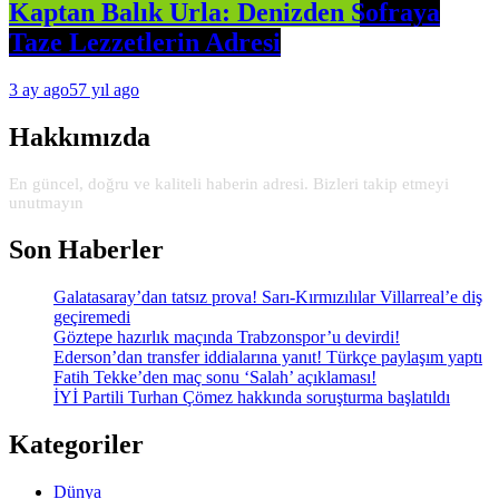
Kaptan Balık Urla: Denizden Sofraya
Taze Lezzetlerin Adresi
3 ay ago
57 yıl ago
Hakkımızda
En güncel, doğru ve kaliteli haberin adresi. Bizleri takip etmeyi
unutmayın
Son Haberler
Galatasaray’dan tatsız prova! Sarı-Kırmızılılar Villarreal’e diş
geçiremedi
Göztepe hazırlık maçında Trabzonspor’u devirdi!
Ederson’dan transfer iddialarına yanıt! Türkçe paylaşım yaptı
Fatih Tekke’den maç sonu ‘Salah’ açıklaması!
İYİ Partili Turhan Çömez hakkında soruşturma başlatıldı
Kategoriler
Dünya