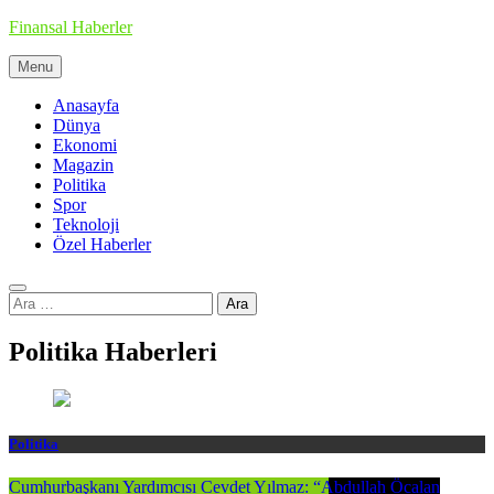
Skip
Finansal Haberler
to
content
Menu
Haberin doğru adresi
Anasayfa
Dünya
Ekonomi
Magazin
Politika
Spor
Teknoloji
Özel Haberler
Arama:
Politika Haberleri
Politika
Cumhurbaşkanı Yardımcısı Cevdet Yılmaz: “Abdullah Öcalan