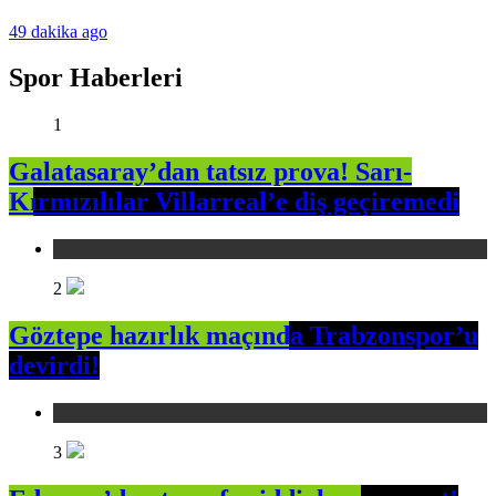
49 dakika ago
Spor Haberleri
1
Galatasaray’dan tatsız prova! Sarı-
Kırmızılılar Villarreal’e diş geçiremedi
Spor
2
Göztepe hazırlık maçında Trabzonspor’u
devirdi!
Spor
3