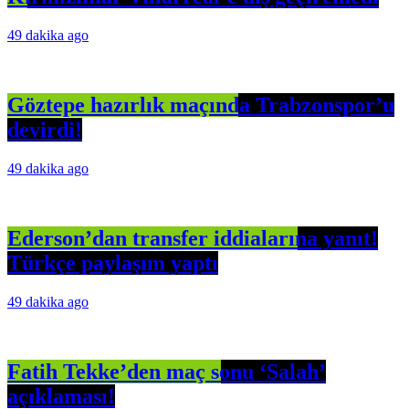
49 dakika ago
Göztepe hazırlık maçında Trabzonspor’u
devirdi!
49 dakika ago
Ederson’dan transfer iddialarına yanıt!
Türkçe paylaşım yaptı
49 dakika ago
Fatih Tekke’den maç sonu ‘Salah’
açıklaması!