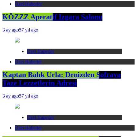
Özel Haberler
KÖZZZ Aperatif Izgara Salonu
3 ay ago
57 yıl ago
Özel Haberler
Özel Haberler
Kaptan Balık Urla: Denizden Sofraya
Taze Lezzetlerin Adresi
3 ay ago
57 yıl ago
Özel Haberler
Özel Haberler