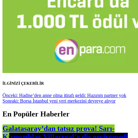
İLGİNİZİ ÇEKEBİLİR
Yazı
Önceki:
Hadise’den anne olma itirafı geldi: Hazırım partner yok
Sonraki:
Borsa İstanbul yeni veri merkezini devreye alıyor
gezinmesi
En Popüler Haberler
Galatasaray’dan tatsız prova! Sarı-
Kırmızılılar Villarreal’e diş geçiremedi