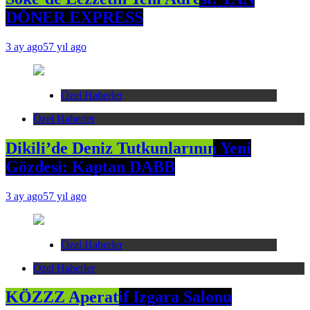
DÖNER EXPRESS
3 ay ago
57 yıl ago
Özel Haberler
Özel Haberler
Dikili’de Deniz Tutkunlarının Yeni
Gözdesi: Kaptan DABB
3 ay ago
57 yıl ago
Özel Haberler
Özel Haberler
KÖZZZ Aperatif Izgara Salonu