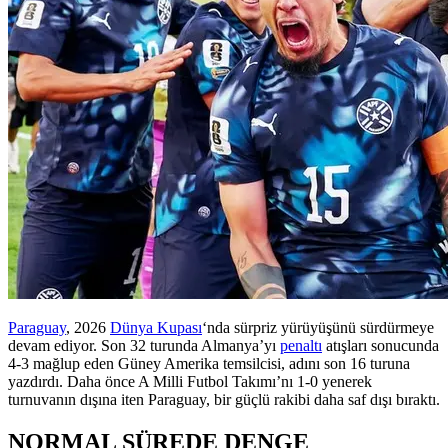
Paraguay
, 2026
Dünya Kupası
‘nda sürpriz yürüyüşünü sürdürmeye
devam ediyor. Son 32 turunda Almanya’yı
penaltı
atışları sonucunda
4-3 mağlup eden Güney Amerika temsilcisi, adını son 16 turuna
yazdırdı. Daha önce A Milli Futbol Takımı’nı 1-0 yenerek
turnuvanın dışına iten Paraguay, bir güçlü rakibi daha saf dışı bıraktı.
NORMAL SÜREDE DENGE