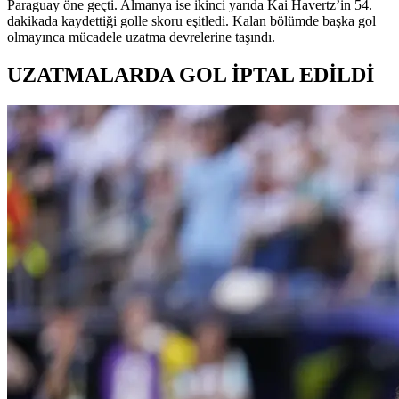
Paraguay öne geçti. Almanya ise ikinci yarıda Kai Havertz’in 54.
dakikada kaydettiği golle skoru eşitledi. Kalan bölümde başka gol
olmayınca mücadele uzatma devrelerine taşındı.
UZATMALARDA GOL İPTAL EDİLDİ