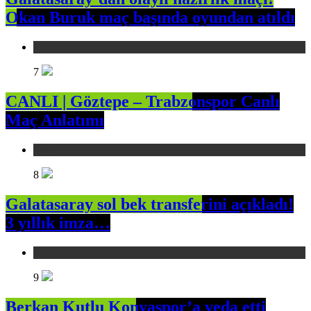
Okan Buruk maç başında oyundan atıldı
Spor
7
CANLI | Göztepe – Trabzonspor Canlı
Maç Anlatımı
Spor
8
Galatasaray sol bek transferini açıkladı!
3 yıllık imza…
Spor
9
Berkan Kutlu Konyaspor’a veda etti