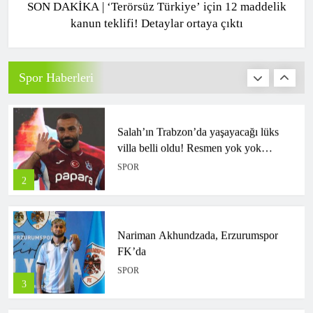
SON DAKİKA | ‘Terörsüz Türkiye’ için 12 maddelik
kanun teklifi! Detaylar ortaya çıktı
Salah’ın Trabzon’da yaşayacağı lüks
villa belli oldu! Resmen yok yok…
SPOR
Spor Haberleri
2
Nariman Akhundzada, Erzurumspor
FK’da
SPOR
3
Uğur Uçar: “Çorum FK bu sezon Süper
Lig’e renk katacak”
SPOR
4