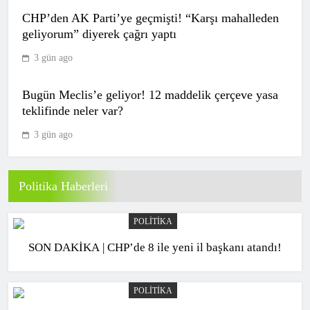
CHP’den AK Parti’ye geçmişti! “Karşı mahalleden
geliyorum” diyerek çağrı yaptı
Aziz Yıldırım şikayetçi olmuştu! Kızı
hakkında paylaşım yapan kişi ile ilgili
3 gün ago
karar verildi
SPOR
9
Bugün Meclis’e geliyor! 12 maddelik çerçeve yasa
teklifinde neler var?
3 gün ago
Sturm Graz-Fenerbahçe maçı ne
zaman? Saat kaçta? Hangi kanalda?
SPOR
10
Politika Haberleri
POLITIKA
CANLI | Göztepe – Trabzonspor maç
SON DAKİKA | CHP’de 8 ile yeni il başkanı atandı!
anlatımı! Maç ne zaman? Saat kaçta ve
hangi kanalda? – 08 Ağustos 2026
SPOR
1
POLITIKA