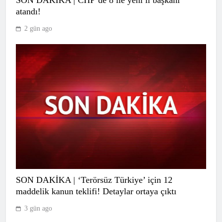
atandı!
2 gün ago
Kapadokya Motor Sporları
Kompleksi’nde ilk resmi yarış heyecanı
başladı
SPOR
7
Erzurumspor FK, Festy Ebosele ile
SON DAKİKA | ‘Terörsüz Türkiye’ için 12
prensip anlaşmasına vardı
maddelik kanun teklifi! Detaylar ortaya çıktı
SPOR
8
3 gün ago