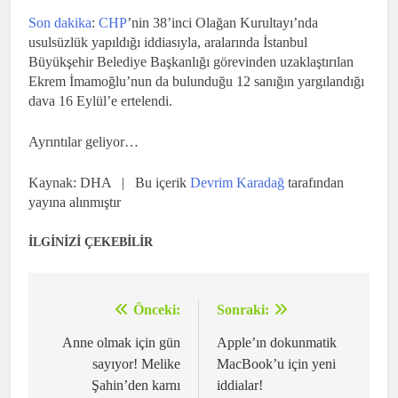
Son dakika
:
CHP
’nin 38’inci Olağan Kurultayı’nda
usulsüzlük yapıldığı iddiasıyla, aralarında İstanbul
Büyükşehir Belediye Başkanlığı görevinden uzaklaştırılan
Ekrem İmamoğlu’nun da bulunduğu 12 sanığın yargılandığı
dava 16 Eylül’e ertelendi.
Ayrıntılar geliyor…
Kaynak: DHA | Bu içerik
Devrim Karadağ
tarafından
yayına alınmıştır
İLGİNİZİ ÇEKEBİLİR
Önceki:
Sonraki:
Yazı
gezinmesi
Anne olmak için gün
Apple’ın dokunmatik
sayıyor! Melike
MacBook’u için yeni
Şahin’den karnı
iddialar!