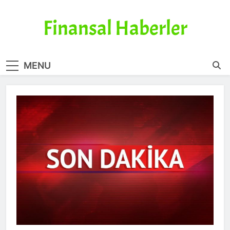
Skip
to
Finansal Haberler
content
Haberin doğru adresi
MENU