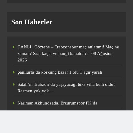
CANLI | Göztepe – Trabzonspor maç
anlatımı! Maç ne zaman? Saat kaçta ve
Son Haberler
hangi kanalda? – 08 Ağustos 2026
SPOR
1
CANLI | Göztepe – Trabzonspor maç anlatımı! Maç ne
Salah’ın Trabzon’da yaşayacağı lüks
zaman? Saat kaçta ve hangi kanalda? – 08 Ağustos
villa belli oldu! Resmen yok yok…
2026
SPOR
Şanlıurfa’da korkunç kaza! 1 ölü 1 ağır yaralı
2
Salah’ın Trabzon’da yaşayacağı lüks villa belli oldu!
Resmen yok yok…
Nariman Akhundzada, Erzurumspor
Nariman Akhundzada, Erzurumspor FK’da
FK’da
SPOR
Uğur Uçar: “Çorum FK bu sezon Süper Lig’e renk
3
katacak”