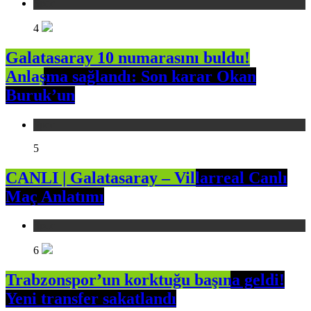
Spor
4
Galatasaray 10 numarasını buldu!
Anlaşma sağlandı: Son karar Okan
Buruk’un
Spor
5
CANLI | Galatasaray – Villarreal Canlı
Maç Anlatımı
Spor
6
Trabzonspor’un korktuğu başına geldi!
Yeni transfer sakatlandı