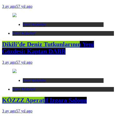
3 ay ago
57 yıl ago
Özel Haberler
Özel Haberler
Dikili’de Deniz Tutkunlarının Yeni
Gözdesi: Kaptan DABB
3 ay ago
57 yıl ago
Özel Haberler
Özel Haberler
KÖZZZ Aperatif Izgara Salonu
3 ay ago
57 yıl ago