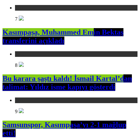
Spor
7
Kasımpaşa, Muhammed Emin Bektaş
transferini açıkladı
Spor
8
Bu karara şaştı kaldı! İsmail Kartal’dan
talimat: Yıldız isme kapıyı gösterdi
Spor
9
Samsunspor, Kasımpaşa’yı 2-1 mağlup
etti!