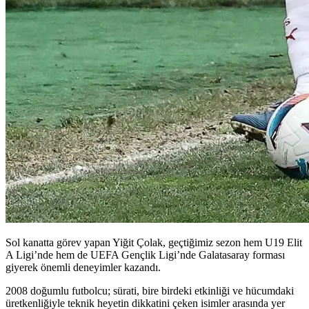
Sol kanatta görev yapan Yiğit Çolak, geçtiğimiz sezon hem U19 Elit
A Ligi’nde hem de UEFA Gençlik Ligi’nde Galatasaray forması
giyerek önemli deneyimler kazandı.
2008 doğumlu futbolcu; sürati, bire birdeki etkinliği ve hücumdaki
üretkenliğiyle teknik heyetin dikkatini çeken isimler arasında yer