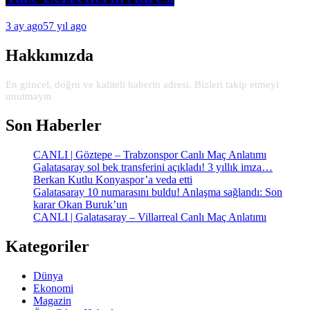
3 ay ago
57 yıl ago
Hakkımızda
En güncel, doğru ve kaliteli haberin adresi. Bizleri takip etmeyi
unutmayın
Son Haberler
CANLI | Göztepe – Trabzonspor Canlı Maç Anlatımı
Galatasaray sol bek transferini açıkladı! 3 yıllık imza…
Berkan Kutlu Konyaspor’a veda etti
Galatasaray 10 numarasını buldu! Anlaşma sağlandı: Son
karar Okan Buruk’un
CANLI | Galatasaray – Villarreal Canlı Maç Anlatımı
Kategoriler
Dünya
Ekonomi
Magazin