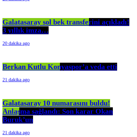
Galatasaray sol bek transferini açıkladı!
3 yıllık imza…
20 dakika ago
Berkan Kutlu Konyaspor’a veda etti
21 dakika ago
Galatasaray 10 numarasını buldu!
Anlaşma sağlandı: Son karar Okan
Buruk’un
21 dakika ago