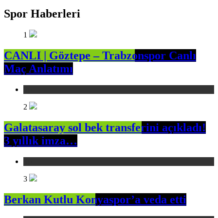
Spor Haberleri
1
CANLI | Göztepe – Trabzonspor Canlı
Maç Anlatımı
Spor
2
Galatasaray sol bek transferini açıkladı!
3 yıllık imza…
Spor
3
Berkan Kutlu Konyaspor’a veda etti