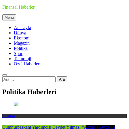
Skip
Finansal Haberler
to
content
Menu
Haberin doğru adresi
Anasayfa
Dünya
Ekonomi
Magazin
Politika
Spor
Teknoloji
Özel Haberler
Arama:
Politika Haberleri
Politika
Cumhurbaşkanı Yardımcısı Cevdet Yılmaz: “Abdullah Öcalan