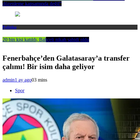
düzenleme kapsamında değil”
Politika
20 bin kişi katıldı, Bahçeli nikah şahidi oldu
Fenerbahçe’den Galatasaray’a transfer
çalımı! Bir isim daha geliyor
admin
1 ay ago
0
3 mins
Spor