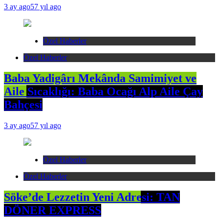
3 ay ago
57 yıl ago
Özel Haberler
Özel Haberler
Baba Yadigârı Mekânda Samimiyet ve
Aile Sıcaklığı: Baba Ocağı Alp Aile Çay
Bahçesi
3 ay ago
57 yıl ago
Özel Haberler
Özel Haberler
Söke’de Lezzetin Yeni Adresi: TAN
DÖNER EXPRESS