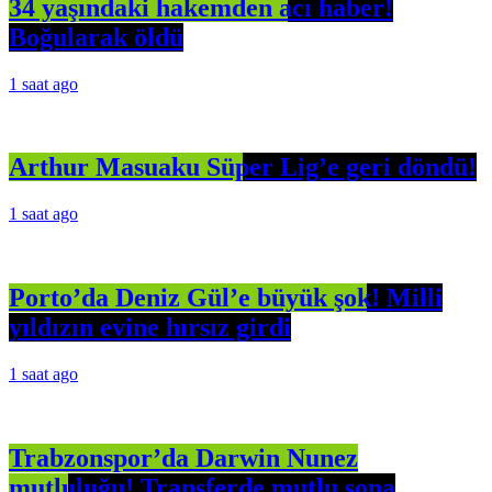
34 yaşındaki hakemden acı haber!
Boğularak öldü
1 saat ago
Arthur Masuaku Süper Lig’e geri döndü!
1 saat ago
Porto’da Deniz Gül’e büyük şok! Milli
yıldızın evine hırsız girdi
1 saat ago
Trabzonspor’da Darwin Nunez
mutluluğu! Transferde mutlu sona