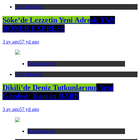
Özel Haberler
Söke’de Lezzetin Yeni Adresi: TAN
DÖNER EXPRESS
3 ay ago
57 yıl ago
Özel Haberler
Özel Haberler
Dikili’de Deniz Tutkunlarının Yeni
Gözdesi: Kaptan DABB
3 ay ago
57 yıl ago
Özel Haberler