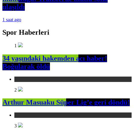
ulaşıldı
1 saat ago
Spor Haberleri
1
34 yaşındaki hakemden acı haber!
Boğularak öldü
Spor
2
Arthur Masuaku Süper Lig’e geri döndü!
Spor
3