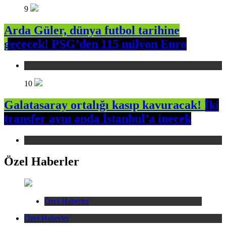
9
Arda Güler, dünya futbol tarihine
geçecek! PSG’den 115 milyon Euro
Spor
10
Galatasaray ortalığı kasıp kavuracak! İki
transfer aynı anda İstanbul’a inecek
Spor
Özel Haberler
Özel Haberler
Özel Haberler