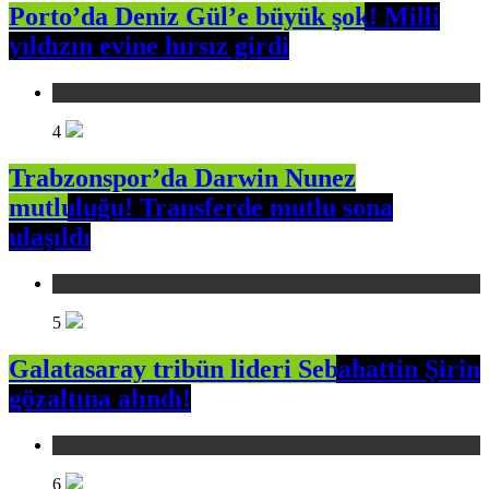
Porto’da Deniz Gül’e büyük şok! Milli
yıldızın evine hırsız girdi
Spor
4
Trabzonspor’da Darwin Nunez
mutluluğu! Transferde mutlu sona
ulaşıldı
Spor
5
Galatasaray tribün lideri Sebahattin Şirin
gözaltına alındı!
Spor
6