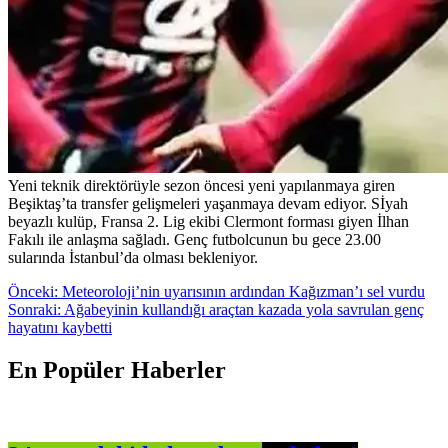
Yeni teknik direktörüyle sezon öncesi yeni yapılanmaya giren
Beşiktaş’ta transfer gelişmeleri yaşanmaya devam ediyor. Sİyah
beyazlı kulüp, Fransa 2. Lig ekibi Clermont forması giyen İlhan
Fakılı ile anlaşma sağladı. Genç futbolcunun bu gece 23.00
sularında İstanbul’da olması bekleniyor.
Yazı
Önceki:
Meteoroloji’nin uyarısının ardından Kağızman’ı sel vurdu
Sonraki:
Ağabeyinin kullandığı araçtan kazada yola savrulan genç
gezinmesi
hayatını kaybetti
En Popüler Haberler