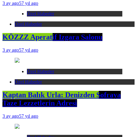
3 ay ago
57 yıl ago
Özel Haberler
Özel Haberler
KÖZZZ Aperatif Izgara Salonu
3 ay ago
57 yıl ago
Özel Haberler
Özel Haberler
Kaptan Balık Urla: Denizden Sofraya
Taze Lezzetlerin Adresi
3 ay ago
57 yıl ago