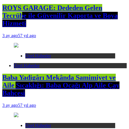
ROYS GARAGE: Dededen Gelen
Tecrübe ile Güvenilir Kaporta ve Boya
Hizmeti
3 ay ago
57 yıl ago
Özel Haberler
Özel Haberler
Baba Yadigârı Mekânda Samimiyet ve
Aile Sıcaklığı: Baba Ocağı Alp Aile Çay
Bahçesi
3 ay ago
57 yıl ago
Özel Haberler