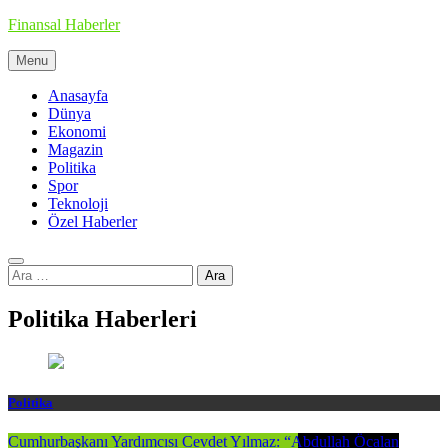
Skip
Finansal Haberler
to
content
Menu
Haberin doğru adresi
Anasayfa
Dünya
Ekonomi
Magazin
Politika
Spor
Teknoloji
Özel Haberler
Arama:
Politika Haberleri
Politika
Cumhurbaşkanı Yardımcısı Cevdet Yılmaz: “Abdullah Öcalan