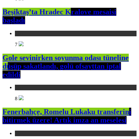
Beşiktaş’ta Hradec Kralove mesaisi
başladı
Spor
7
Gole sevinirken soyunma odası tüneline
düşüp sakatlandı, golü ofsayttan iptal
edildi
Spor
8
Fenerbahçe, Romelu Lukaku transferini
bitirmek üzere! Artık imza an meselesi
Spor