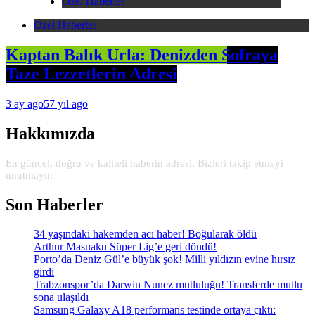
Özel Haberler
Özel Haberler
Kaptan Balık Urla: Denizden Sofraya
Taze Lezzetlerin Adresi
3 ay ago
57 yıl ago
Hakkımızda
En güncel, doğru ve kaliteli haberin adresi. Bizleri takip etmeyi
unutmayın
Son Haberler
34 yaşındaki hakemden acı haber! Boğularak öldü
Arthur Masuaku Süper Lig’e geri döndü!
Porto’da Deniz Gül’e büyük şok! Milli yıldızın evine hırsız
girdi
Trabzonspor’da Darwin Nunez mutluluğu! Transferde mutlu
sona ulaşıldı
Samsung Galaxy A18 performans testinde ortaya çıktı: