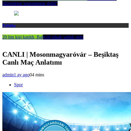
düzenleme kapsamında değil”
Politika
20 bin kişi katıldı, Bahçeli nikah şahidi oldu
CANLI | Mosonmagyaróvár – Beşiktaş
Canlı Maç Anlatımı
admin
1 ay ago
0
4 mins
Spor