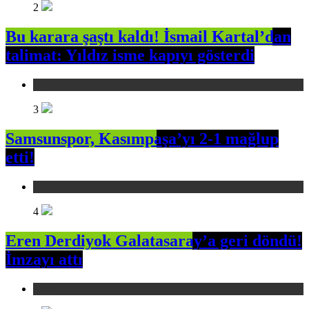
2
Bu karara şaştı kaldı! İsmail Kartal’dan
talimat: Yıldız isme kapıyı gösterdi
Spor
3
Samsunspor, Kasımpaşa’yı 2-1 mağlup
etti!
Spor
4
Eren Derdiyok Galatasaray’a geri döndü!
İmzayı attı
Spor