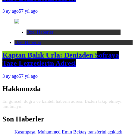
3 ay ago
57 yıl ago
Özel Haberler
Özel Haberler
Kaptan Balık Urla: Denizden Sofraya
Taze Lezzetlerin Adresi
3 ay ago
57 yıl ago
Hakkımızda
En güncel, doğru ve kaliteli haberin adresi. Bizleri takip etmeyi
unutmayın
Son Haberler
Kasımpaşa, Muhammed Emin Bektaş transferini açıkladı