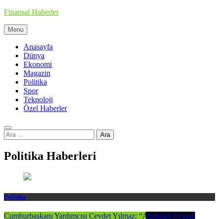
Skip
Finansal Haberler
to
content
Menu
Haberin doğru adresi
Anasayfa
Dünya
Ekonomi
Magazin
Politika
Spor
Teknoloji
Özel Haberler
Arama:
Politika Haberleri
Politika
Cumhurbaşkanı Yardımcısı Cevdet Yılmaz: “Abdullah Öcalan