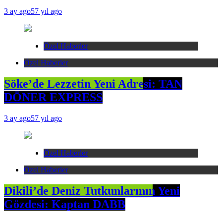
3 ay ago
57 yıl ago
Özel Haberler
Özel Haberler
Söke’de Lezzetin Yeni Adresi: TAN
DÖNER EXPRESS
3 ay ago
57 yıl ago
Özel Haberler
Özel Haberler
Dikili’de Deniz Tutkunlarının Yeni
Gözdesi: Kaptan DABB