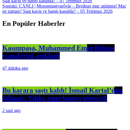
Saat kaçta ve hangi kanalda? – 07 Temmuz 2026
gezinmesi
Sonraki:
CANLI | Mosonmagyaróvár – Beşiktaş maç anlatımı! Maç
ne zaman? Saat kaçta ve hangi kanalda? – 05 Temmuz 2026
En Popüler Haberler
Kasımpaşa, Muhammed Emin Bektaş
transferini açıkladı
47 dakika ago
Bu karara şaştı kaldı! İsmail Kartal’dan
talimat: Yıldız isme kapıyı gösterdi
2 saat ago