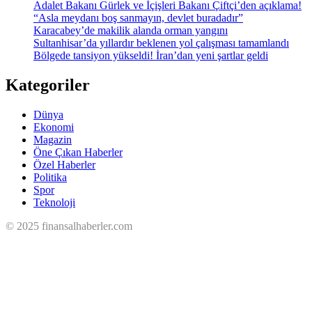
Adalet Bakanı Gürlek ve İçişleri Bakanı Çiftçi’den açıklama!
“Asla meydanı boş sanmayın, devlet buradadır”
Karacabey’de makilik alanda orman yangını
Sultanhisar’da yıllardır beklenen yol çalışması tamamlandı
Bölgede tansiyon yükseldi! İran’dan yeni şartlar geldi
Kategoriler
Dünya
Ekonomi
Magazin
Öne Çıkan Haberler
Özel Haberler
Politika
Spor
Teknoloji
© 2025 finansalhaberler.com