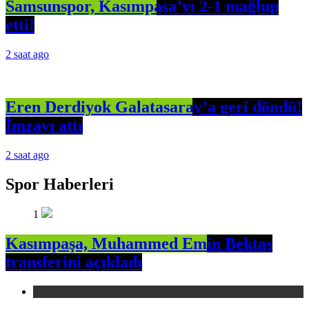
Samsunspor, Kasımpaşa’yı 2-1 mağlup
etti!
2 saat ago
Eren Derdiyok Galatasaray’a geri döndü!
İmzayı attı
2 saat ago
Spor Haberleri
1
Kasımpaşa, Muhammed Emin Bektaş
transferini açıkladı
Spor