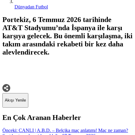
Dünyadan Futbol
Portekiz, 6 Temmuz 2026 tarihinde
AT&T Stadyumu’nda İspanya ile karşı
karşıya gelecek. Bu önemli karşılaşma, iki
takım arasındaki rekabeti bir kez daha
alevlendirecek.
Akışı Yenile
En Çok Aranan Haberler
Yazı
Önceki:
CANLI | A.B.D. – Belçika maç anlatımı! Maç ne zaman?