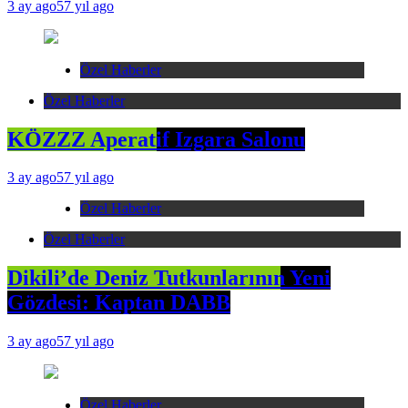
3 ay ago
57 yıl ago
Özel Haberler
Özel Haberler
KÖZZZ Aperatif Izgara Salonu
3 ay ago
57 yıl ago
Özel Haberler
Özel Haberler
Dikili’de Deniz Tutkunlarının Yeni
Gözdesi: Kaptan DABB
3 ay ago
57 yıl ago
Özel Haberler