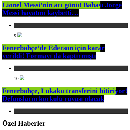
Lionel Messi’nin acı günü! Babası Jorge
Messi hayatını kaybetti…
Spor
9
Fenerbahçe’de Ederson için karar
verildi! Formayı da kaptırmıştı
Spor
10
Fenerbahçe, Lukaku transferini bitiriyor!
Defansların korkulu rüyası olacak
Spor
Özel Haberler