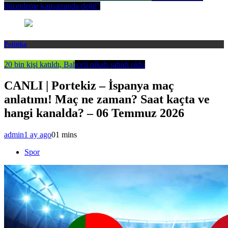
düzenleme kapsamında değil”
Politika
20 bin kişi katıldı, Bahçeli nikah şahidi oldu
CANLI | Portekiz – İspanya maç
anlatımı! Maç ne zaman? Saat kaçta ve
hangi kanalda? – 06 Temmuz 2026
admin
1 ay ago
0
1 mins
Spor