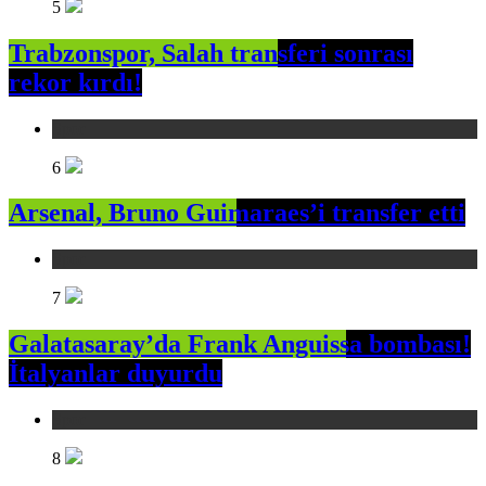
5
Trabzonspor, Salah transferi sonrası
rekor kırdı!
Spor
6
Arsenal, Bruno Guimaraes’i transfer etti
Spor
7
Galatasaray’da Frank Anguissa bombası!
İtalyanlar duyurdu
Spor
8