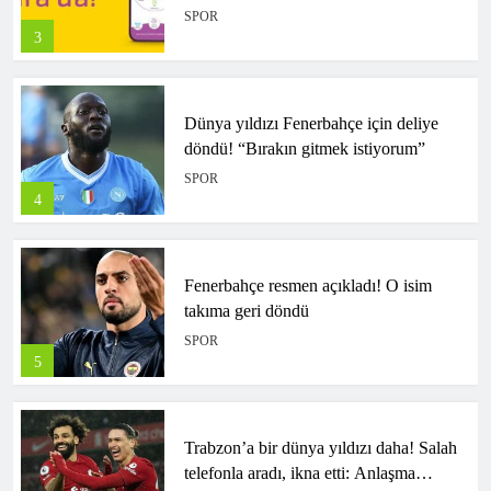
Dünya yıldızı Fenerbahçe için deliye
döndü! “Bırakın gitmek istiyorum”
SPOR
4
Fenerbahçe resmen açıkladı! O isim
takıma geri döndü
SPOR
5
Trabzon’a bir dünya yıldızı daha! Salah
telefonla aradı, ikna etti: Anlaşma
sağlandı
SPOR
6