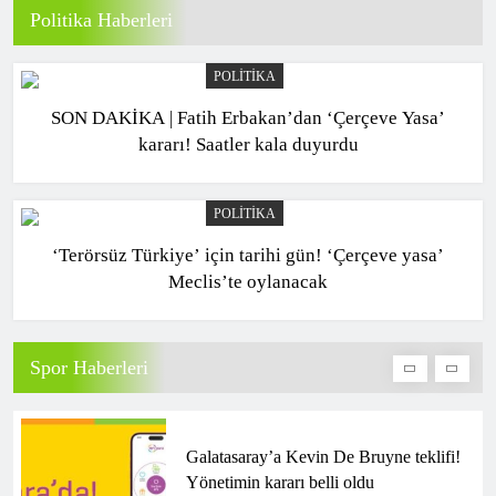
Politika Haberleri
Fenerbahçe’de Ederson ve Musaba,
POLITIKA
Sturm Graz maçında görev alamayacak
SON DAKİKA | Fatih Erbakan’dan ‘Çerçeve Yasa’
SPOR
kararı! Saatler kala duyurdu
1
POLITIKA
Bugün hangi maçlar var? 10 Ağustos
‘Terörsüz Türkiye’ için tarihi gün! ‘Çerçeve yasa’
Pazartesi 2026 günün maç programı,
Meclis’te oylanacak
saatleri ve kanalları
SPOR
2
Spor Haberleri
Galatasaray’a Kevin De Bruyne teklifi!
Yönetimin kararı belli oldu
SPOR
3