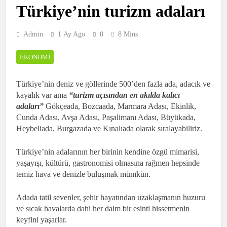
Türkiye’nin turizm adaları
Admin
1 Ay Ago
0
8 Mins
EKONOMI
Türkiye’nin deniz ve göllerinde 500’den fazla ada, adacık ve
kayalık var ama
“turizm açısından en akılda kalıcı
adaları”
Gökçeada, Bozcaada, Marmara Adası, Ekinlik,
Cunda Adası, Avşa Adası, Paşalimanı Adası, Büyükada,
Heybeliada, Burgazada ve Kınalıada olarak sıralayabiliriz.
Türkiye’nin adalarının her birinin kendine özgü mimarisi,
yaşayışı, kültürü, gastronomisi olmasına rağmen hepsinde
temiz hava ve denizle buluşmak mümkün.
Adada tatil sevenler, şehir hayatından uzaklaşmanın huzuru
ve sıcak havalarda dahi her daim bir esinti hissetmenin
keyfini yaşarlar.