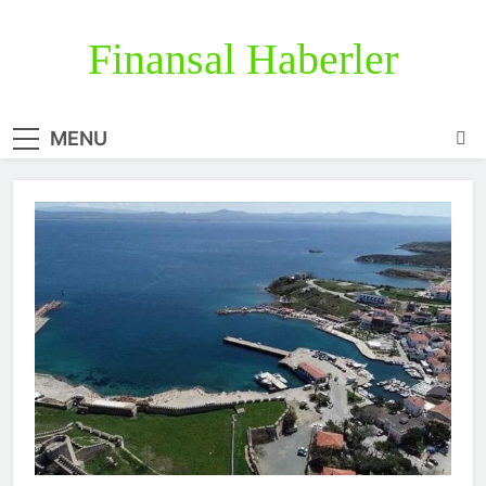
Skip
to
Finansal Haberler
content
Haberin doğru adresi
MENU