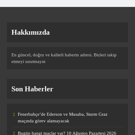
Galatasaray’dan rakipleri korkutacak
Osimhen kararı!
SPOR
Hakkımızda
10
En güncel, doğru ve kaliteli haberin adresi. Bizleri takip
Fenerbahçe’de Ederson ve Musaba,
etmeyi unutmayın
Sturm Graz maçında görev alamayacak
SPOR
1
Son Haberler
Bugün hangi maçlar var? 10 Ağustos
Pazartesi 2026 günün maç programı,
Fenerbahçe’de Ederson ve Musaba, Sturm Graz
saatleri ve kanalları
SPOR
maçında görev alamayacak
2
Bugün hangi maçlar var? 10 Ağustos Pazartesi 2026