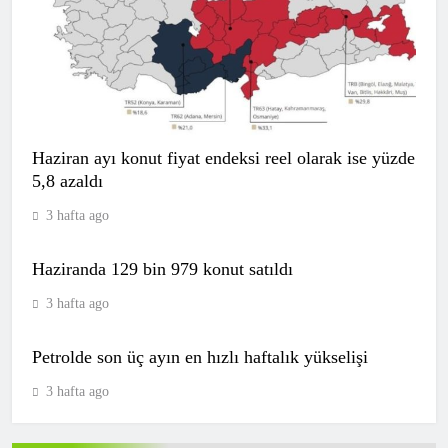
Fenerbahçe’ye Cengiz Ünder
piyangosu! Fransız devi istiyor
SPOR
8
Haziran ayı konut fiyat endeksi reel olarak ise yüzde
5,8 azaldı
Amedspor’dan transfer! Fenerbahçe’nin
3 hafta ago
yıldızı bitti bitecek
SPOR
Haziranda 129 bin 979 konut satıldı
9
3 hafta ago
Petrolde son üç ayın en hızlı haftalık yükselişi
Galatasaray’dan rakipleri korkutacak
Osimhen kararı!
3 hafta ago
SPOR
10