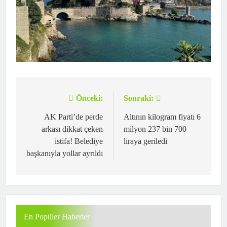
Önceki:
Sonraki:
Yazı
gezinmesi
AK Parti’de perde
Altının kilogram fiyatı 6
arkası dikkat çeken
milyon 237 bin 700
istifa! Belediye
liraya geriledi
başkanıyla yollar ayrıldı
En Popüler Haberler