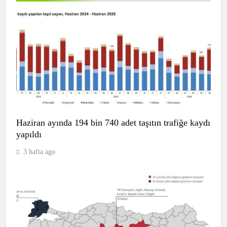
Haziran ayında 194 bin 740 adet taşıtın trafiğe kaydı
yapıldı
3 hafta ago
Milli para golfçü Mehmet Kazan,
Almanya’da şampiyon oldu
SPOR
7