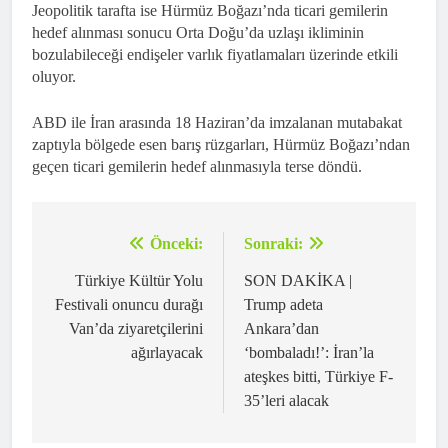
Jeopolitik tarafta ise Hürmüz Boğazı’nda ticari gemilerin
hedef alınması sonucu Orta Doğu’da uzlaşı ikliminin
bozulabileceği endişeler varlık fiyatlamaları üzerinde etkili
oluyor.
ABD ile İran arasında 18 Haziran’da imzalanan mutabakat
zaptıyla bölgede esen barış rüzgarları, Hürmüz Boğazı’ndan
geçen ticari gemilerin hedef alınmasıyla terse döndü.
Önceki:
Sonraki:
Yazı
gezinmesi
Türkiye Kültür Yolu
SON DAKİKA |
Festivali onuncu durağı
Trump adeta
Van’da ziyaretçilerini
Ankara’dan
ağırlayacak
‘bombaladı!’: İran’la
ateşkes bitti, Türkiye F-
35’leri alacak