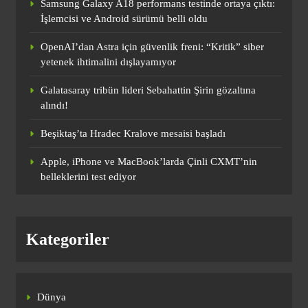
Samsung Galaxy A18 performans testinde ortaya çıktı:
Beşiktaş’ta Hradec Kralove mesaisi
İşlemcisi ve Android sürümü belli oldu
başladı
OpenAI’dan Astra için güvenlik freni: “Kritik” siber
SPOR
yetenek ihtimalini dışlayamıyor
2
Galatasaray tribün lideri Sebahattin Şirin gözaltına
alındı!
Gole sevinirken soyunma odası tüneline
Beşiktaş’ta Hradec Kralove mesaisi başladı
düşüp sakatlandı, golü ofsayttan iptal
edildi
SPOR
Apple, iPhone ve MacBook’larda Çinli CXMT’nin
3
belleklerini test ediyor
Fenerbahçe, Romelu Lukaku transferini
Kategoriler
bitirmek üzere! Artık imza an meselesi
SPOR
4
Dünya