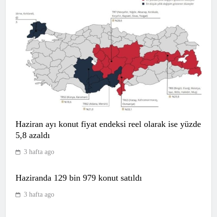
FIFA’da Gianni Infantino skandalı!
Gece yarısı resmi açıklama geldi…
SPOR
7
Göztepe’den hazırlık döneminde 7
maçta 6 galibiyet
SPOR
Haziran ayı konut fiyat endeksi reel olarak ise yüzde
8
5,8 azaldı
3 hafta ago
Bugün hangi maçlar var? 09 Ağustos
Haziranda 129 bin 979 konut satıldı
Pazar 2026 günün maç programı,
saatleri ve kanalları
SPOR
3 hafta ago
9