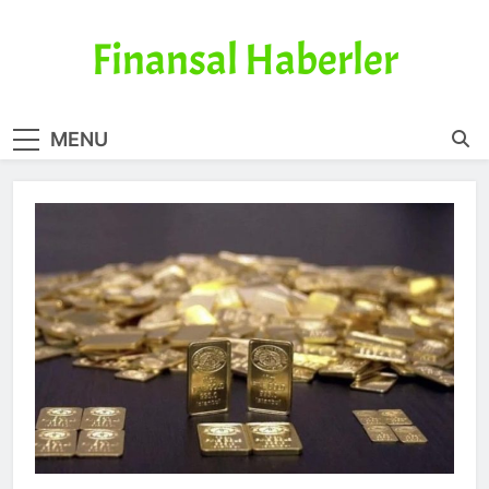
Skip
to
Finansal Haberler
content
Haberin doğru adresi
MENU