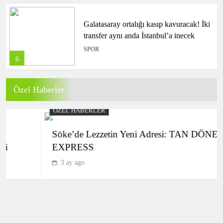
Galatasaray ortalığı kasıp kavuracak! İki
transfer aynı anda İstanbul’a inecek
SPOR
6
Özel Haberler
FIFA’da Gianni Infantino skandalı!
Gece yarısı resmi açıklama geldi…
ÖZEL HABERLER
SPOR
7
Söke’de Lezzetin Yeni Adresi: TAN DÖNER
EXPRESS
3 ay ago
Göztepe’den hazırlık döneminde 7
maçta 6 galibiyet
SPOR
8