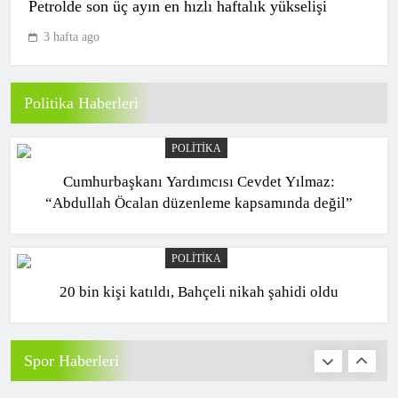
Petrolde son üç ayın en hızlı haftalık yükselişi
3 hafta ago
Fenerbahçe’nin Şampiyonlar Ligi
maçında skandal hakem hatası
SPOR
10
Politika Haberleri
POLITIKA
Galatasaray tribün lideri Sebahattin Şirin
Cumhurbaşkanı Yardımcısı Cevdet Yılmaz:
gözaltına alındı!
“Abdullah Öcalan düzenleme kapsamında değil”
SPOR
1
POLITIKA
20 bin kişi katıldı, Bahçeli nikah şahidi oldu
Beşiktaş’ta Hradec Kralove mesaisi
başladı
SPOR
Spor Haberleri
2