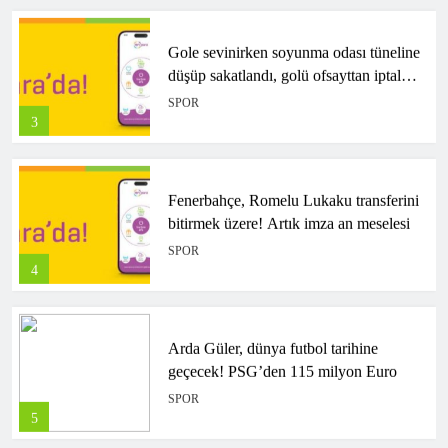
Gole sevinirken soyunma odası tüneline
düşüp sakatlandı, golü ofsayttan iptal
edildi
SPOR
3
Fenerbahçe, Romelu Lukaku transferini
bitirmek üzere! Artık imza an meselesi
SPOR
4
Arda Güler, dünya futbol tarihine
geçecek! PSG’den 115 milyon Euro
SPOR
5