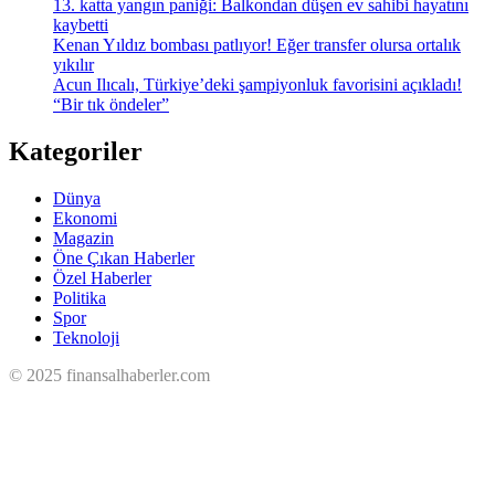
13. katta yangın paniği: Balkondan düşen ev sahibi hayatını
kaybetti
Kenan Yıldız bombası patlıyor! Eğer transfer olursa ortalık
yıkılır
Acun Ilıcalı, Türkiye’deki şampiyonluk favorisini açıkladı!
“Bir tık öndeler”
Kategoriler
Dünya
Ekonomi
Magazin
Öne Çıkan Haberler
Özel Haberler
Politika
Spor
Teknoloji
© 2025 finansalhaberler.com