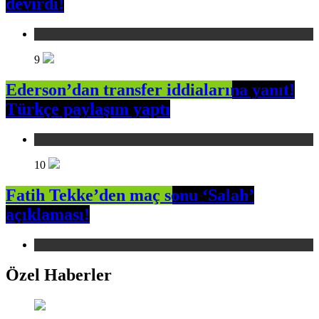
devirdi!
Spor
9
Ederson’dan transfer iddialarına yanıt!
Türkçe paylaşım yaptı
Spor
10
Fatih Tekke’den maç sonu ‘Salah’
açıklaması!
Spor
Özel Haberler