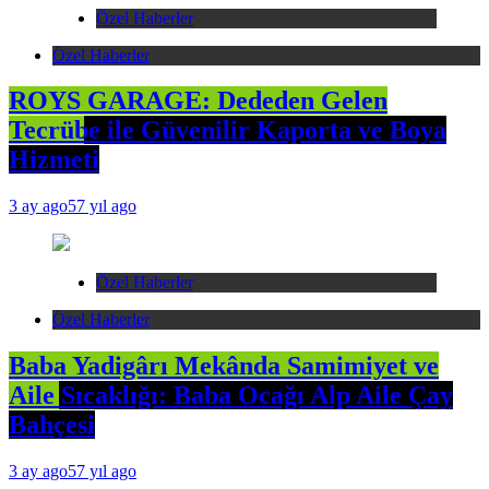
Özel Haberler
Özel Haberler
ROYS GARAGE: Dededen Gelen
Tecrübe ile Güvenilir Kaporta ve Boya
Hizmeti
3 ay ago
57 yıl ago
Özel Haberler
Özel Haberler
Baba Yadigârı Mekânda Samimiyet ve
Aile Sıcaklığı: Baba Ocağı Alp Aile Çay
Bahçesi
3 ay ago
57 yıl ago