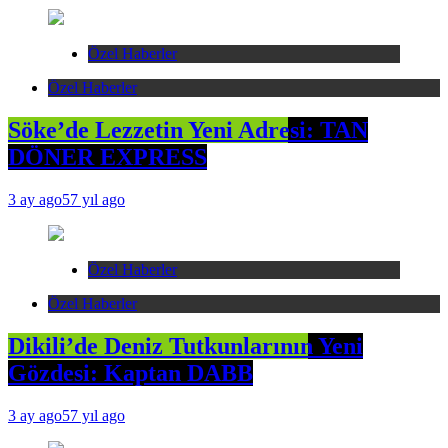
Özel Haberler
Özel Haberler
Söke’de Lezzetin Yeni Adresi: TAN
DÖNER EXPRESS
3 ay ago
57 yıl ago
Özel Haberler
Özel Haberler
Dikili’de Deniz Tutkunlarının Yeni
Gözdesi: Kaptan DABB
3 ay ago
57 yıl ago