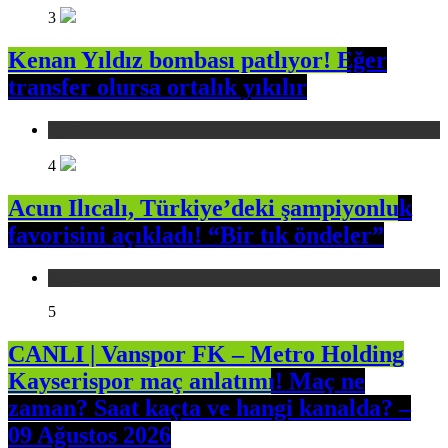
3
Kenan Yıldız bombası patlıyor! Eğer
transfer olursa ortalık yıkılır
Spor
4
Acun Ilıcalı, Türkiye’deki şampiyonluk
favorisini açıkladı! “Bir tık öndeler”
Spor
5
CANLI | Vanspor FK – Metro Holding
Kayserispor maç anlatımı! Maç ne
zaman? Saat kaçta ve hangi kanalda? –
09 Ağustos 2026