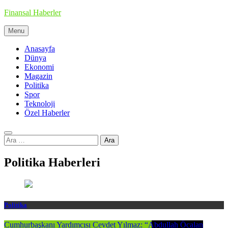
Skip
Finansal Haberler
to
content
Menu
Haberin doğru adresi
Anasayfa
Dünya
Ekonomi
Magazin
Politika
Spor
Teknoloji
Özel Haberler
Arama:
Politika Haberleri
Politika
Cumhurbaşkanı Yardımcısı Cevdet Yılmaz: “Abdullah Öcalan