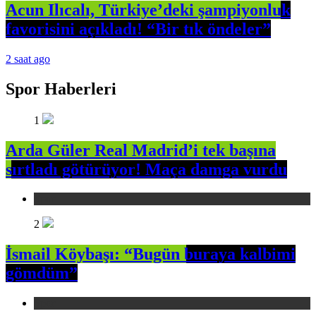
Acun Ilıcalı, Türkiye’deki şampiyonluk
favorisini açıkladı! “Bir tık öndeler”
2 saat ago
Spor Haberleri
1
Arda Güler Real Madrid’i tek başına
sırtladı götürüyor! Maça damga vurdu
Spor
2
İsmail Köybaşı: “Bugün buraya kalbimi
gömdüm”
Spor