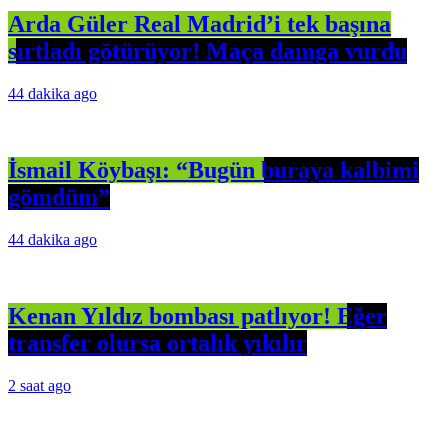
Arda Güler Real Madrid’i tek başına
sırtladı götürüyor! Maça damga vurdu
44 dakika ago
İsmail Köybaşı: “Bugün buraya kalbimi
gömdüm”
44 dakika ago
Kenan Yıldız bombası patlıyor! Eğer
transfer olursa ortalık yıkılır
2 saat ago