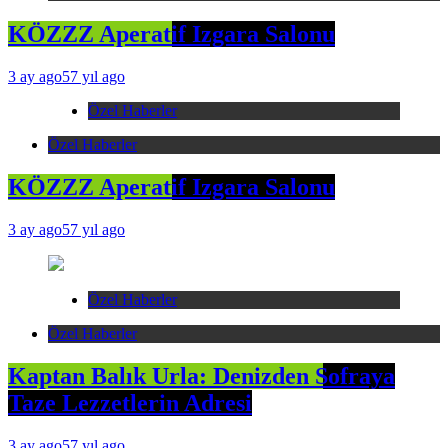
KÖZZZ Aperatif Izgara Salonu
3 ay ago
57 yıl ago
Özel Haberler
Özel Haberler
KÖZZZ Aperatif Izgara Salonu
3 ay ago
57 yıl ago
Özel Haberler
Özel Haberler
Kaptan Balık Urla: Denizden Sofraya
Taze Lezzetlerin Adresi
3 ay ago
57 yıl ago