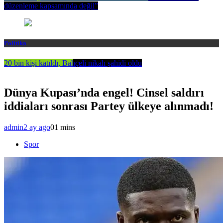
düzenleme kapsamında değil”
Politika
20 bin kişi katıldı, Bahçeli nikah şahidi oldu
Dünya Kupası’nda engel! Cinsel saldırı
iddiaları sonrası Partey ülkeye alınmadı!
admin
2 ay ago
0
1 mins
Spor