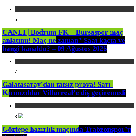
Spor
6
CANLI | Bodrum FK – Bursaspor maç
anlatımı! Maç ne zaman? Saat kaçta ve
hangi kanalda? – 09 Ağustos 2026
Spor
7
Galatasaray’dan tatsız prova! Sarı-
Kırmızılılar Villarreal’e diş geçiremedi
Spor
8
Göztepe hazırlık maçında Trabzonspor’u