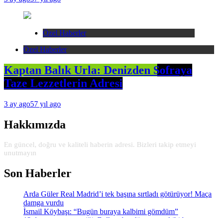
Özel Haberler
Özel Haberler
Kaptan Balık Urla: Denizden Sofraya
Taze Lezzetlerin Adresi
3 ay ago
57 yıl ago
Hakkımızda
En güncel, doğru ve kaliteli haberin adresi. Bizleri takip etmeyi
unutmayın
Son Haberler
Arda Güler Real Madrid’i tek başına sırtladı götürüyor! Maça
damga vurdu
İsmail Köybaşı: “Bugün buraya kalbimi gömdüm”