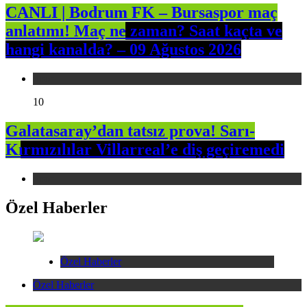
CANLI | Bodrum FK – Bursaspor maç
anlatımı! Maç ne zaman? Saat kaçta ve
hangi kanalda? – 09 Ağustos 2026
Spor
10
Galatasaray’dan tatsız prova! Sarı-
Kırmızılılar Villarreal’e diş geçiremedi
Spor
Özel Haberler
Özel Haberler
Özel Haberler