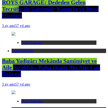
ROYS GARAGE: Dededen Gelen
Tecrübe ile Güvenilir Kaporta ve Boya
Hizmeti
3 ay ago
57 yıl ago
Özel Haberler
Özel Haberler
Baba Yadigârı Mekânda Samimiyet ve
Aile Sıcaklığı: Baba Ocağı Alp Aile Çay
Bahçesi
3 ay ago
57 yıl ago
Özel Haberler