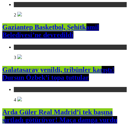
Spor
2
Gaziantep Basketbol, Şehitkamil
Belediyesi’ne devredildi
Spor
3
Galatasaray yenildi, tribünler karıştı!
Dursun Özbek’i topa tuttular
Spor
4
Arda Güler Real Madrid’i tek başına
sırtladı götürüyor! Maça damga vurdu