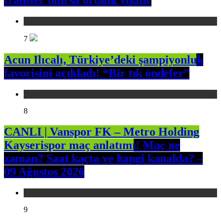
Spor
7
Acun Ilıcalı, Türkiye’deki şampiyonluk
favorisini açıkladı! “Bir tık öndeler”
Spor
8
CANLI | Vanspor FK – Metro Holding
Kayserispor maç anlatımı! Maç ne
zaman? Saat kaçta ve hangi kanalda? –
09 Ağustos 2026
Spor
9