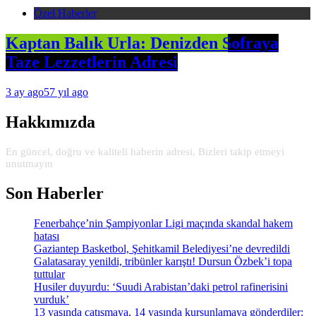
Özel Haberler
Kaptan Balık Urla: Denizden Sofraya
Taze Lezzetlerin Adresi
3 ay ago
57 yıl ago
Hakkımızda
En güncel, doğru ve kaliteli haberin adresi. Bizleri takip etmeyi
unutmayın
Son Haberler
Fenerbahçe’nin Şampiyonlar Ligi maçında skandal hakem
hatası
Gaziantep Basketbol, Şehitkamil Belediyesi’ne devredildi
Galatasaray yenildi, tribünler karıştı! Dursun Özbek’i topa
tuttular
Husiler duyurdu: ‘Suudi Arabistan’daki petrol rafinerisini
vurduk’
13 yaşında çatışmaya, 14 yaşında kurşunlamaya gönderdiler: