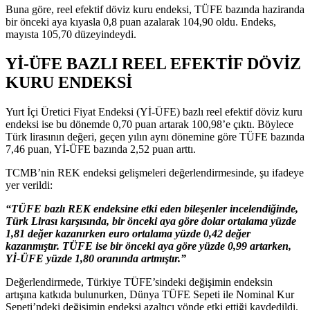
Buna göre, reel efektif döviz kuru endeksi, TÜFE bazında haziranda
bir önceki aya kıyasla 0,8 puan azalarak 104,90 oldu. Endeks,
mayısta 105,70 düzeyindeydi.
Yİ-ÜFE BAZLI REEL EFEKTİF DÖVİZ
KURU ENDEKSİ
Yurt İçi Üretici Fiyat Endeksi (Yİ-ÜFE) bazlı reel efektif döviz kuru
endeksi ise bu dönemde 0,70 puan artarak 100,98’e çıktı. Böylece
Türk lirasının değeri, geçen yılın aynı dönemine göre TÜFE bazında
7,46 puan, Yİ-ÜFE bazında 2,52 puan arttı.
TCMB’nin REK endeksi gelişmeleri değerlendirmesinde, şu ifadeye
yer verildi:
“TÜFE bazlı REK endeksine etki eden bileşenler incelendiğinde,
Türk Lirası karşısında, bir önceki aya göre dolar ortalama yüzde
1,81 değer kazanırken euro ortalama yüzde 0,42 değer
kazanmıştır. TÜFE ise bir önceki aya göre yüzde 0,99 artarken,
Yİ-ÜFE yüzde 1,80 oranında artmıştır.”
Değerlendirmede, Türkiye TÜFE’sindeki değişimin endeksin
artışına katkıda bulunurken, Dünya TÜFE Sepeti ile Nominal Kur
Sepeti’ndeki değişimin endeksi azaltıcı yönde etki ettiği kaydedildi.