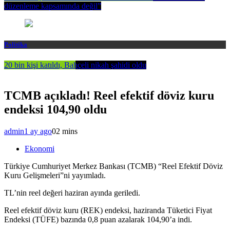
düzenleme kapsamında değil”
Politika
20 bin kişi katıldı, Bahçeli nikah şahidi oldu
TCMB açıkladı! Reel efektif döviz kuru
endeksi 104,90 oldu
admin
1 ay ago
0
2 mins
Ekonomi
Türkiye Cumhuriyet Merkez Bankası (TCMB) “Reel Efektif Döviz
Kuru Gelişmeleri”ni yayımladı.
TL’nin reel değeri haziran ayında geriledi.
Reel efektif döviz kuru (REK) endeksi, haziranda Tüketici Fiyat
Endeksi (TÜFE) bazında 0,8 puan azalarak 104,90’a indi.