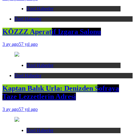
Özel Haberler
Özel Haberler
KÖZZZ Aperatif Izgara Salonu
3 ay ago
57 yıl ago
Özel Haberler
Özel Haberler
Kaptan Balık Urla: Denizden Sofraya
Taze Lezzetlerin Adresi
3 ay ago
57 yıl ago
Özel Haberler