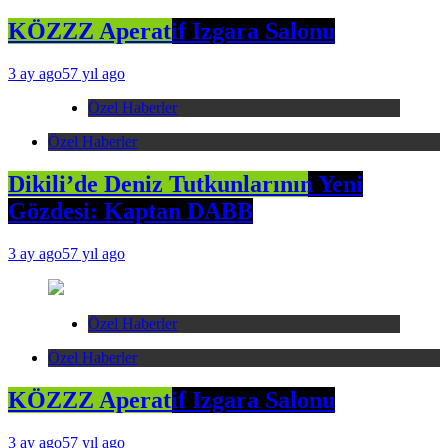
KÖZZZ Aperatif Izgara Salonu
3 ay ago
57 yıl ago
Özel Haberler
Özel Haberler
Dikili’de Deniz Tutkunlarının Yeni
Gözdesi: Kaptan DABB
3 ay ago
57 yıl ago
Özel Haberler
Özel Haberler
KÖZZZ Aperatif Izgara Salonu
3 ay ago
57 yıl ago