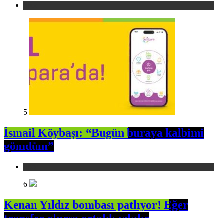
Spor
5
İsmail Köybaşı: “Bugün buraya kalbimi
gömdüm”
Spor
6
Kenan Yıldız bombası patlıyor! Eğer
transfer olursa ortalık yıkılır