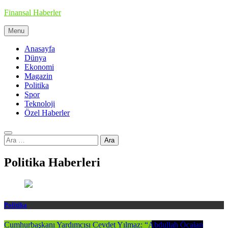
Skip
Finansal Haberler
to
content
Menu
Haberin doğru adresi
Anasayfa
Dünya
Ekonomi
Magazin
Politika
Spor
Teknoloji
Özel Haberler
Arama:
Politika Haberleri
Politika
Cumhurbaşkanı Yardımcısı Cevdet Yılmaz: “Abdullah Öcalan