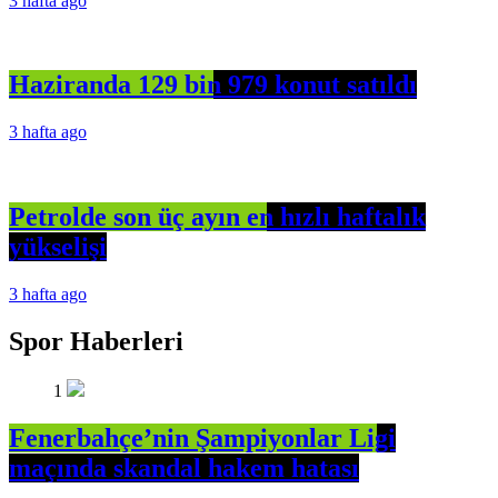
3 hafta ago
Haziranda 129 bin 979 konut satıldı
3 hafta ago
Petrolde son üç ayın en hızlı haftalık
yükselişi
3 hafta ago
Spor Haberleri
1
Fenerbahçe’nin Şampiyonlar Ligi
maçında skandal hakem hatası