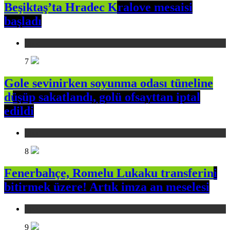
Beşiktaş’ta Hradec Kralove mesaisi
başladı
Spor
7
Gole sevinirken soyunma odası tüneline
düşüp sakatlandı, golü ofsayttan iptal
edildi
Spor
8
Fenerbahçe, Romelu Lukaku transferini
bitirmek üzere! Artık imza an meselesi
Spor
9