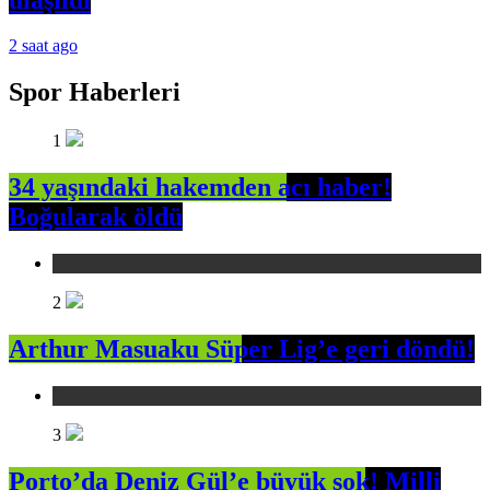
2 saat ago
Spor Haberleri
1
34 yaşındaki hakemden acı haber!
Boğularak öldü
Spor
2
Arthur Masuaku Süper Lig’e geri döndü!
Spor
3
Porto’da Deniz Gül’e büyük şok! Milli