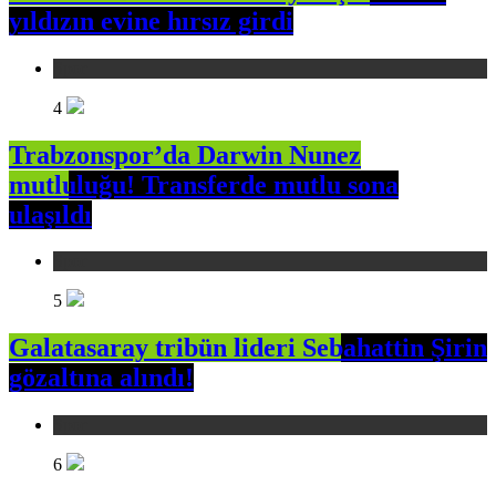
yıldızın evine hırsız girdi
Spor
4
Trabzonspor’da Darwin Nunez
mutluluğu! Transferde mutlu sona
ulaşıldı
Spor
5
Galatasaray tribün lideri Sebahattin Şirin
gözaltına alındı!
Spor
6