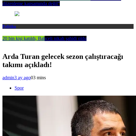
düzenleme kapsamında değil”
Politika
20 bin kişi katıldı, Bahçeli nikah şahidi oldu
Arda Turan gelecek sezon çalıştıracağı
takımı açıkladı!
admin
3 ay ago
0
3 mins
Spor