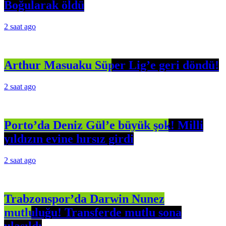
Boğularak öldü
2 saat ago
Arthur Masuaku Süper Lig’e geri döndü!
2 saat ago
Porto’da Deniz Gül’e büyük şok! Milli
yıldızın evine hırsız girdi
2 saat ago
Trabzonspor’da Darwin Nunez
mutluluğu! Transferde mutlu sona
ulaşıldı