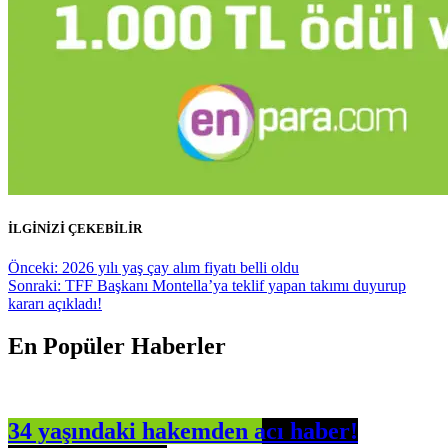
İLGİNİZİ ÇEKEBİLİR
Yazı
Önceki:
2026 yılı yaş çay alım fiyatı belli oldu
Sonraki:
TFF Başkanı Montella’ya teklif yapan takımı duyurup
gezinmesi
kararı açıkladı!
En Popüler Haberler
34 yaşındaki hakemden acı haber!