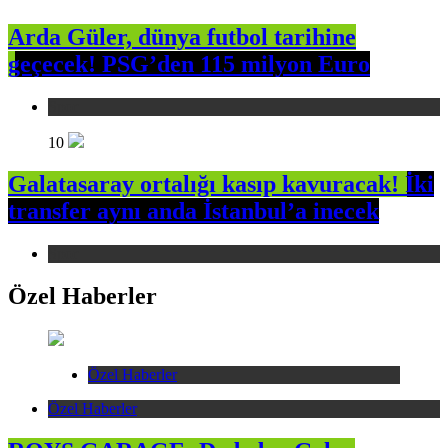
Arda Güler, dünya futbol tarihine
geçecek! PSG’den 115 milyon Euro
Spor
10
Galatasaray ortalığı kasıp kavuracak! İki
transfer aynı anda İstanbul’a inecek
Spor
Özel Haberler
Özel Haberler
Özel Haberler