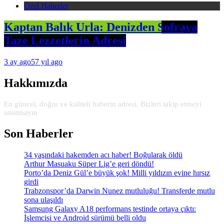
Özel Haberler
Kaptan Balık Urla: Denizden Sofraya
Taze Lezzetlerin Adresi
3 ay ago
57 yıl ago
Hakkımızda
En güncel, doğru ve kaliteli haberin adresi. Bizleri takip etmeyi
unutmayın
Son Haberler
34 yaşındaki hakemden acı haber! Boğularak öldü
Arthur Masuaku Süper Lig’e geri döndü!
Porto’da Deniz Gül’e büyük şok! Milli yıldızın evine hırsız
girdi
Trabzonspor’da Darwin Nunez mutluluğu! Transferde mutlu
sona ulaşıldı
Samsung Galaxy A18 performans testinde ortaya çıktı:
İşlemcisi ve Android sürümü belli oldu