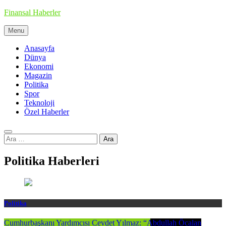
Skip
Finansal Haberler
to
content
Menu
Haberin doğru adresi
Anasayfa
Dünya
Ekonomi
Magazin
Politika
Spor
Teknoloji
Özel Haberler
Arama:
Politika Haberleri
Politika
Cumhurbaşkanı Yardımcısı Cevdet Yılmaz: “Abdullah Öcalan