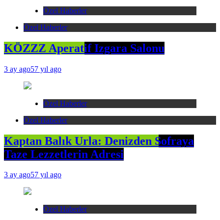
Özel Haberler
Özel Haberler
KÖZZZ Aperatif Izgara Salonu
3 ay ago
57 yıl ago
Özel Haberler
Özel Haberler
Kaptan Balık Urla: Denizden Sofraya
Taze Lezzetlerin Adresi
3 ay ago
57 yıl ago
Özel Haberler