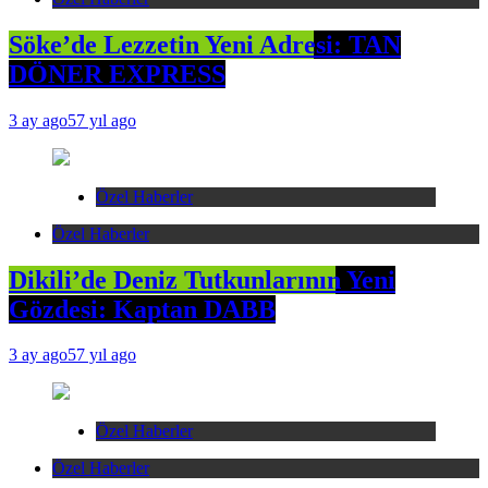
Söke’de Lezzetin Yeni Adresi: TAN
DÖNER EXPRESS
3 ay ago
57 yıl ago
Özel Haberler
Özel Haberler
Dikili’de Deniz Tutkunlarının Yeni
Gözdesi: Kaptan DABB
3 ay ago
57 yıl ago
Özel Haberler
Özel Haberler