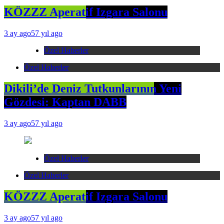
KÖZZZ Aperatif Izgara Salonu
3 ay ago
57 yıl ago
Özel Haberler
Özel Haberler
Dikili’de Deniz Tutkunlarının Yeni
Gözdesi: Kaptan DABB
3 ay ago
57 yıl ago
Özel Haberler
Özel Haberler
KÖZZZ Aperatif Izgara Salonu
3 ay ago
57 yıl ago