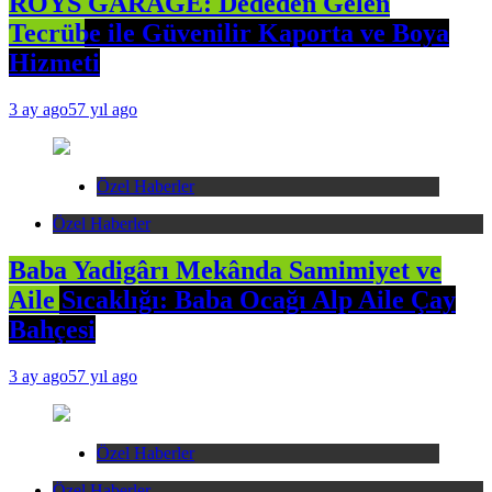
ROYS GARAGE: Dededen Gelen
Tecrübe ile Güvenilir Kaporta ve Boya
Hizmeti
3 ay ago
57 yıl ago
Özel Haberler
Özel Haberler
Baba Yadigârı Mekânda Samimiyet ve
Aile Sıcaklığı: Baba Ocağı Alp Aile Çay
Bahçesi
3 ay ago
57 yıl ago
Özel Haberler
Özel Haberler